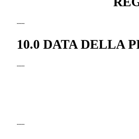
REG
-----
10.0 DATA DELLA
-----
-----