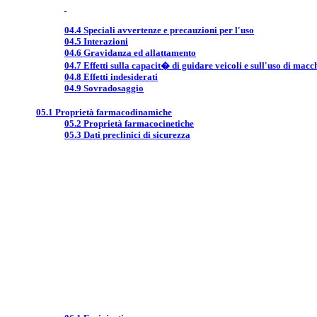
04.4 Speciali avvertenze e precauzioni per l'uso
04.5 Interazioni
04.6 Gravidanza ed allattamento
04.7 Effetti sulla capacit� di guidare veicoli e sull'uso di macc
04.8 Effetti indesiderati
04.9 Sovradosaggio
05.1 Proprietà farmacodinamiche
05.2 Proprietà farmacocinetiche
05.3 Dati preclinici di sicurezza