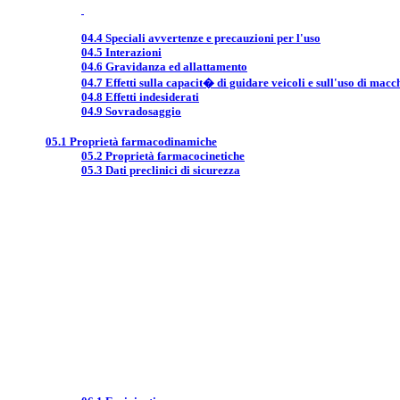
04.4 Speciali avvertenze e precauzioni per l'uso
04.5 Interazioni
04.6 Gravidanza ed allattamento
04.7 Effetti sulla capacit� di guidare veicoli e sull'uso di macc
04.8 Effetti indesiderati
04.9 Sovradosaggio
05.1 Proprietà farmacodinamiche
05.2 Proprietà farmacocinetiche
05.3 Dati preclinici di sicurezza