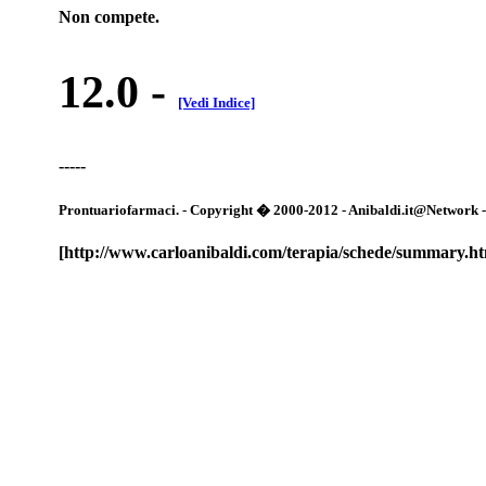
Non compete.
12.0
-
[Vedi Indice]
-----
Prontuariofarmaci. - Copyright � 2000-2012 - Anibaldi.it@Network - Tut
[http://www.carloanibaldi.com/terapia/schede/summary.h