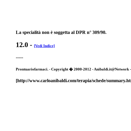
La specialità non è soggetta al DPR n° 309/90.
12.0
-
[Vedi Indice]
-----
Prontuariofarmaci. - Copyright � 2000-2012 - Anibaldi.it@Network - Tut
[http://www.carloanibaldi.com/terapia/schede/summary.h