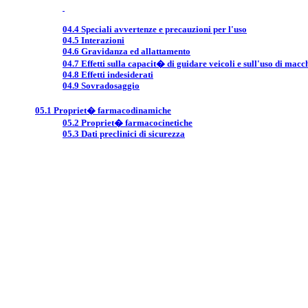
04.4 Speciali avvertenze e precauzioni per l'uso
04.5 Interazioni
04.6 Gravidanza ed allattamento
04.7 Effetti sulla capacit� di guidare veicoli e sull'uso di macc
04.8 Effetti indesiderati
04.9 Sovradosaggio
05.1 Propriet� farmacodinamiche
05.2 Propriet� farmacocinetiche
05.3 Dati preclinici di sicurezza