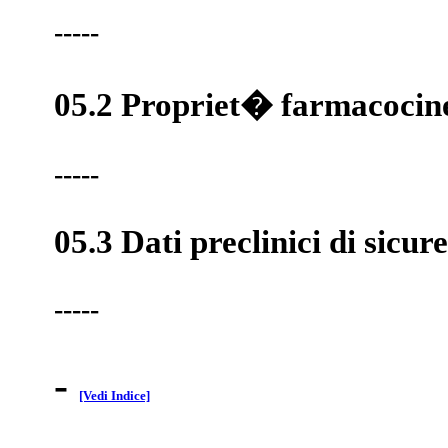
-----
05.2 Propriet� farmacocin
-----
05.3 Dati preclinici di sicur
-----
-
[Vedi Indice]