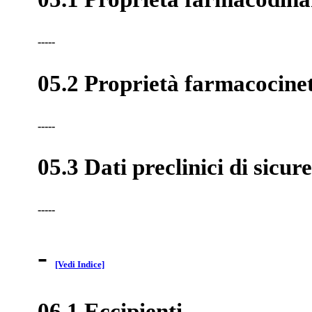
-----
05.2 Proprietà farmacocine
-----
05.3 Dati preclinici di sicur
-----
-
[Vedi Indice]
06.1 Eccipienti
-