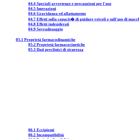
04.4 Speciali avvertenze e precauzioni per l'uso
04.5 Interazioni
04.6 Gravidanza ed allattamento
04.7 Effetti sulla capacit� di guidare veicoli e sull'uso di macc
04.8 Effetti indesiderati
04.9 Sovradosaggio
05.1 Proprietà farmacodinamiche
05.2 Proprietà farmacocinetiche
05.3 Dati preclinici di sicurezza
06.1 Eccipienti
06.2 Incompatibilità