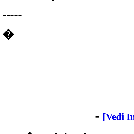
-----
�
-
[Vedi I