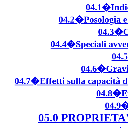
04.1�Indic
04.2�Posologia e
04.3�C
04.4�Speciali avver
04.
04.6�Gravi
04.7�Effetti sulla capacità d
04.8�Eff
04.9�
05.0 PROPRIET