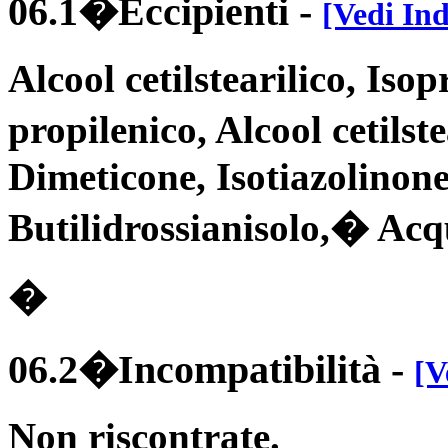
06.1�Eccipienti
-
[Vedi Ind
Alcool cetilstearilico, Isop
propilenico, Alcool cetils
Dimeticone, Isotiazolinon
Butilidrossianisolo,� Acq
�
06.2�Incompatibilità
-
[V
Non riscontrate.