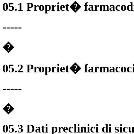
05.1 Propriet� farmacod
-----
�
05.2 Propriet� farmacoci
-----
�
05.3 Dati preclinici di sic