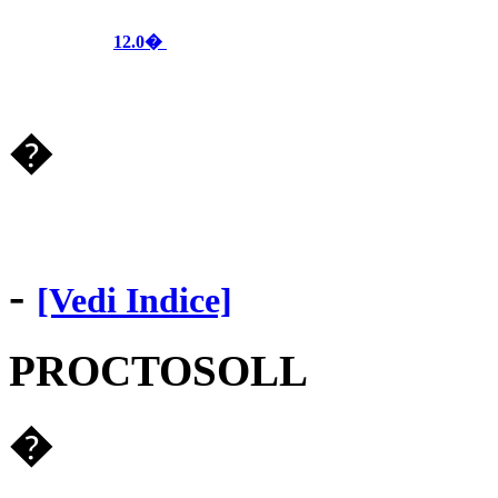
12.0�
�
-
[Vedi Indice]
PROCTOSOLL
�