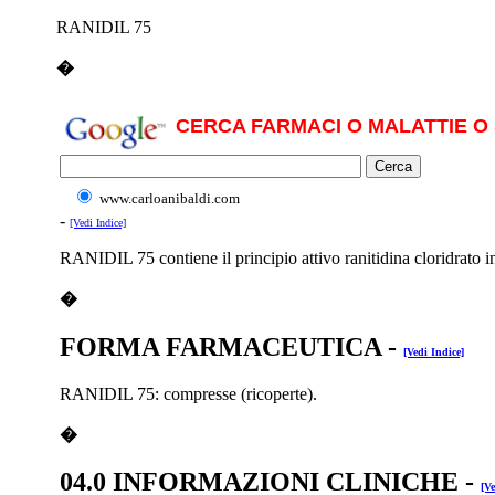
RANIDIL 75
�
CERCA FARMACI O MALATTIE O 
www.carloanibaldi.com
-
[Vedi Indice]
RANIDIL 75 contiene il principio attivo ranitidina cloridrato in
�
FORMA FARMACEUTICA
-
[Vedi Indice]
RANIDIL 75: compresse (ricoperte).
�
04.0 INFORMAZIONI CLINICHE
-
[Ve