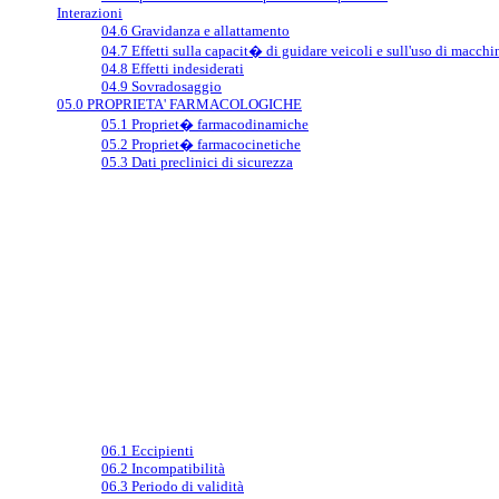
Interazioni
04.6 Gravidanza e allattamento
04.7 Effetti sulla capacit� di guidare veicoli e sull'uso di macchi
04.8 Effetti indesiderati
04.9 Sovradosaggio
05.0 PROPRIETA' FARMACOLOGICHE
05.1 Propriet� farmacodinamiche
05.2 Propriet� farmacocinetiche
05.3 Dati preclinici di sicurezza
06.1 Eccipienti
06.2 Incompatibilità
06.3 Periodo di validità