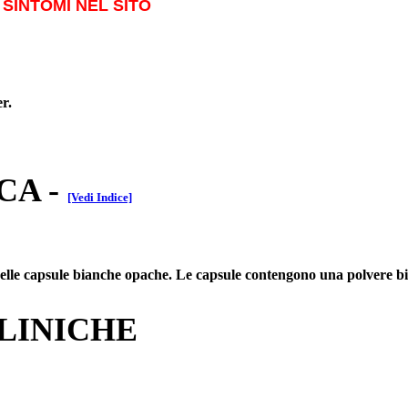
SINTOMI NEL SITO
r.
CA
-
[Vedi Indice]
 delle capsule bianche opache. Le capsule contengono una polvere b
CLINICHE