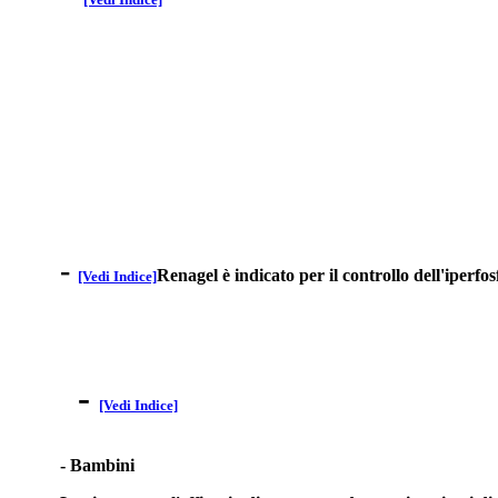
-
Renagel è indicato per il controllo dell'iperf
[Vedi Indice]
-
[Vedi Indice]
- Bambini