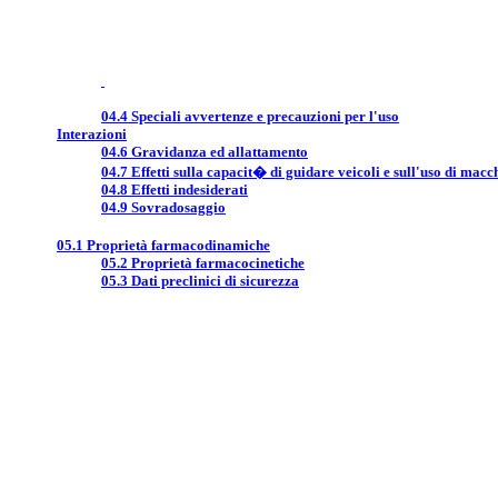
04.4 Speciali avvertenze e precauzioni per l'uso
Interazioni
04.6 Gravidanza ed allattamento
04.7 Effetti sulla capacit� di guidare veicoli e sull'uso di macc
04.8 Effetti indesiderati
04.9 Sovradosaggio
05.1 Proprietà farmacodinamiche
05.2 Proprietà farmacocinetiche
05.3 Dati preclinici di sicurezza