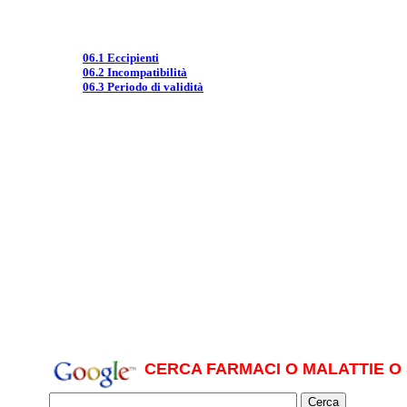
06.1 Eccipienti
06.2 Incompatibilità
06.3 Periodo di validità
CERCA FARMACI O MALATTIE O 