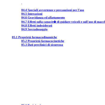
04.4 Speciali avvertenze e precauzioni per l'uso
04.5 Interazioni
04.6 Gravidanza ed allattamento
04.7 Effetti sulla capacit� di guidare veicoli e sull'uso di macc
04.8 Effetti indesiderati
04.9 Sovradosaggio
05.1 Proprietà farmacodinamiche
05.2 Proprietà farmacocinetiche
05.3 Dati preclinici di sicurezza