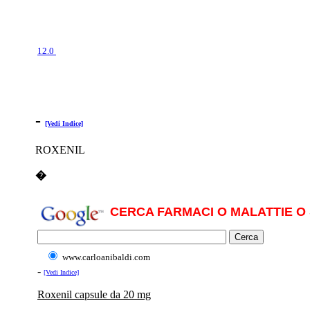
12.0
-
[Vedi Indice]
ROXENIL
�
CERCA FARMACI O MALATTIE O 
www.carloanibaldi.com
-
[Vedi Indice]
Roxenil capsule da 20 mg