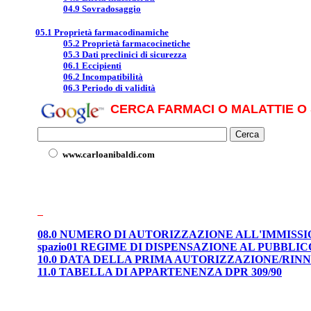
04.9 Sovradosaggio
05.1 Proprietà farmacodinamiche
05.2 Proprietà farmacocinetiche
05.3 Dati preclinici di sicurezza
06.1 Eccipienti
06.2 Incompatibilità
06.3 Periodo di validità
CERCA FARMACI O MALATTIE O 
www.carloanibaldi.com
08.0 NUMERO DI AUTORIZZAZIONE ALL'IMMISS
spazio01 REGIME DI DISPENSAZIONE AL PUBBLIC
10.0 DATA DELLA PRIMA AUTORIZZAZIONE/RI
11.0 TABELLA DI APPARTENENZA DPR 309/90