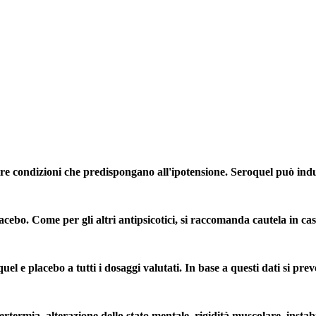
re condizioni che predispongano all'ipotensione. Seroquel può indur
lacebo. Come per gli altri antipsicotici, si raccomanda cautela in cas
el e placebo a tutti i dosaggi valutati. In base a questi dati si pre
rtermia, alterazione dello stato mentale, rigidità muscolare, insta