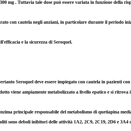
00 mg . Tuttavia tale dose può essere variata in funzione della rispo
rato con cautela negli anziani, in particolare durante il periodo in
l'efficacia e la sicurezza di Seroquel.
tanto Seroquel deve essere impiegato con cautela in pazienti con ins
o viene ampiamente metabolizzato a livello epatico e si ritrova immod
enzima principale responsabile del metabolismo di quetiapina medi
liti sono deboli inibitori delle attività 1A2, 2C9, 2C19, 2D6 e 3A4 