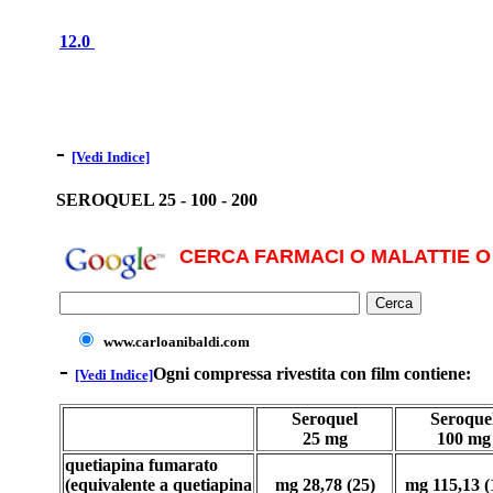
12.0
-
[Vedi Indice]
SEROQUEL 25 - 100 - 200
CERCA FARMACI O MALATTIE O 
www.carloanibaldi.com
-
Ogni compressa rivestita con film contiene:
[Vedi Indice]
Seroquel
Seroque
25 mg
100 mg
quetiapina fumarato
(equivalente a quetiapina
mg 28,78 (25)
mg 115,13 (