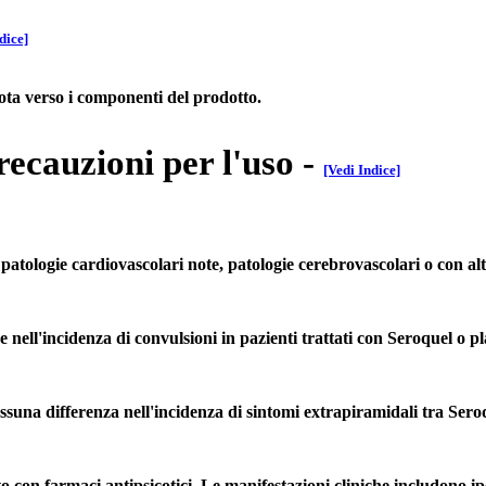
dice]
nota verso i componenti del prodotto.
recauzioni per l'uso
-
[Vedi Indice]
patologie cardiovascolari note, patologie cerebrovascolari o con alt
e nell'incidenza di convulsioni in pazienti trattati con Seroquel o p
ssuna differenza nell'incidenza di sintomi extrapiramidali tra Seroqu
 con farmaci antipsicotici. Le manifestazioni cliniche includono ipe