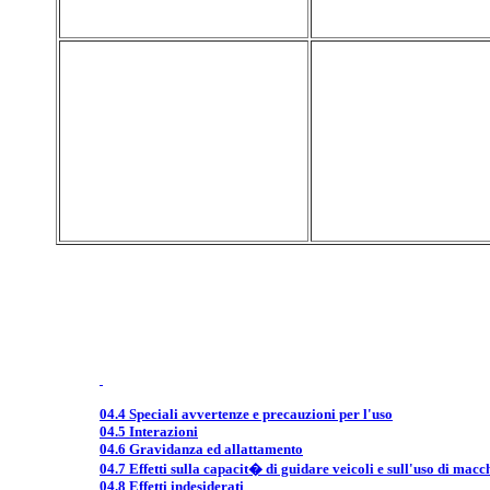
04.4 Speciali avvertenze e precauzioni per l'uso
04.5 Interazioni
04.6 Gravidanza ed allattamento
04.7 Effetti sulla capacit� di guidare veicoli e sull'uso di macc
04.8 Effetti indesiderati