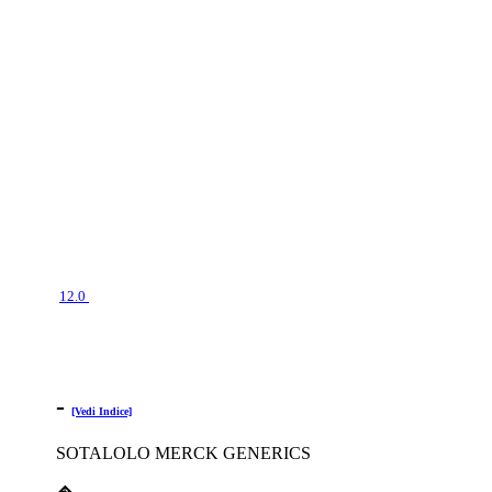
12.0
-
[Vedi Indice]
SOTALOLO MERCK GENERICS