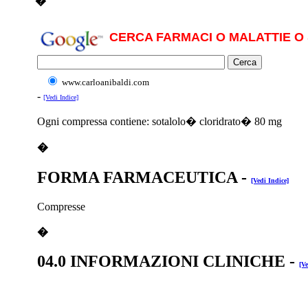
�
CERCA FARMACI O MALATTIE O 
www.carloanibaldi.com
-
[Vedi Indice]
Ogni compressa contiene: sotalolo� cloridrato� 80 mg
�
FORMA FARMACEUTICA
-
[Vedi Indice]
Compresse
�
04.0 INFORMAZIONI CLINICHE
-
[Ve