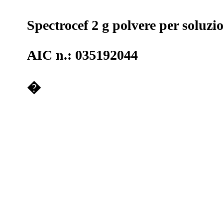
Spectrocef 2 g polvere per soluz
AIC n.: 035192044
�