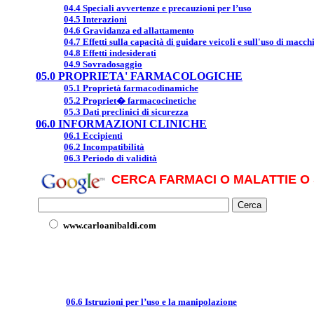
04.4 Speciali avvertenze e precauzioni per l’uso
04.5 Interazioni
04.6 Gravidanza ed allattamento
04.7 Effetti sulla capacità di guidare veicoli e sull'uso di macch
04.8 Effetti indesiderati
04.9 Sovradosaggio
05.0 PROPRIETA' FARMACOLOGICHE
05.1 Proprietà farmacodinamiche
05.2 Propriet� farmacocinetiche
05.3 Dati preclinici di sicurezza
06.0 INFORMAZIONI CLINICHE
06.1 Eccipienti
06.2 Incompatibilità
06.3 Periodo di validità
CERCA FARMACI O MALATTIE O 
www.carloanibaldi.com
06.6 Istruzioni per l’uso e la manipolazione