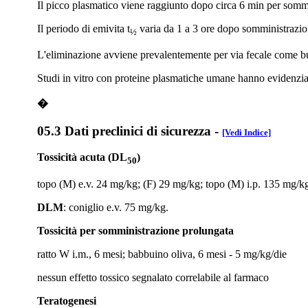
Il picco plasmatico viene raggiunto dopo circa 6 min per sommi
Il periodo di emivita t
varia da 1 a 3 ore dopo somministrazi
½
L'eliminazione avviene prevalentemente per via fecale come bu
Studi in vitro con proteine plasmatiche umane hanno evidenziato
�
05.3 Dati preclinici di sicurezza
-
[Vedi Indice]
Tossicità acuta (DL
)
50
topo (M) e.v. 24 mg/kg; (F) 29 mg/kg; topo (M) i.p. 135 mg/kg
DLM
: coniglio e.v. 75 mg/kg.
Tossicità per somministrazione prolungata
ratto W i.m., 6 mesi; babbuino oliva, 6 mesi - 5 mg/kg/die
nessun effetto tossico segnalato correlabile al farmaco
Teratogenesi