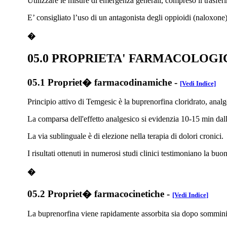
Utilizzare le misure di emergenza generali, compreso il trasferi
E’ consigliato l’uso di un antagonista degli oppioidi (naloxone) 
�
05.0 PROPRIETA' FARMACOLOG
05.1 Propriet� farmacodinamiche
-
[Vedi Indice]
Principio attivo di Temgesic è la buprenorfina cloridrato, analg
La comparsa dell'effetto analgesico si evidenzia 10-15 min dal
La via sublinguale è di elezione nella terapia di dolori cronici.
I risultati ottenuti in numerosi studi clinici testimoniano la bu
�
05.2 Propriet� farmacocinetiche
-
[Vedi Indice]
La buprenorfina viene rapidamente assorbita sia dopo somminis