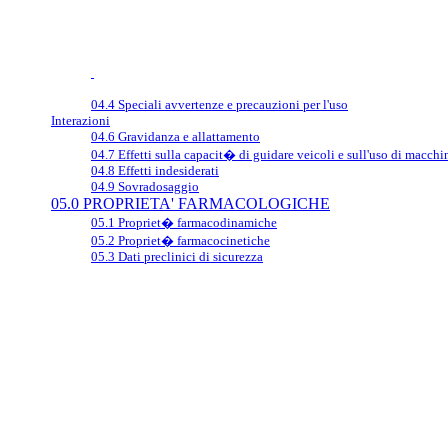
04.4 Speciali avvertenze e precauzioni per l'uso
Interazioni
04.6 Gravidanza e allattamento
04.7 Effetti sulla capacit� di guidare veicoli e sull'uso di macchi
04.8 Effetti indesiderati
04.9 Sovradosaggio
05.0 PROPRIETA' FARMACOLOGICHE
05.1 Propriet� farmacodinamiche
05.2 Propriet� farmacocinetiche
05.3 Dati preclinici di sicurezza