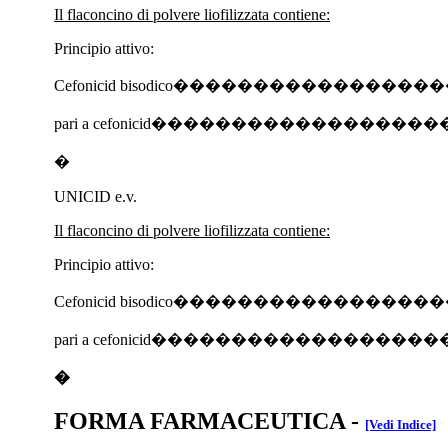
Il flaconcino di polvere liofilizzata contiene:
Principio attivo:
Cefonicid bisodico������������
pari a cefonicid�������������
�
UNICID e.v.
Il flaconcino di polvere liofilizzata contiene:
Principio attivo:
Cefonicid bisodico�������������
pari a cefonicid��������������
�
FORMA FARMACEUTICA
-
[Vedi Indice]