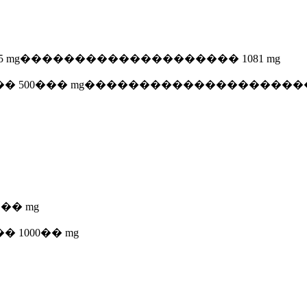
,5 mg�������������������� 1081 mg
�� 500��� mg���������������������
�� mg
1000�� mg