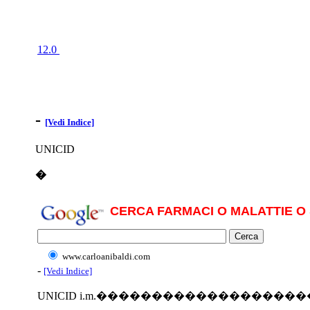
12.0
-
[Vedi Indice]
UNICID
�
CERCA FARMACI O MALATTIE O 
www.carloanibaldi.com
-
[Vedi Indice]
UNICID i.m.�����������������