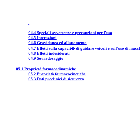
04.4 Speciali avvertenze e precauzioni per l'uso
04.5 Interazioni
04.6 Gravidanza ed allattamento
04.7 Effetti sulla capacit� di guidare veicoli e sull'uso di macc
04.8 Effetti indesiderati
04.9 Sovradosaggio
05.1 Proprietà farmacodinamiche
05.2 Proprietà farmacocinetiche
05.3 Dati preclinici di sicurezza