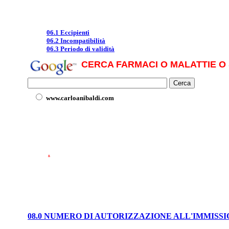
06.1 Eccipienti
06.2 Incompatibilità
06.3 Periodo di validità
CERCA FARMACI O MALATTIE O 
www.carloanibaldi.com
.
08.0 NUMERO DI AUTORIZZAZIONE ALL'IMMISS