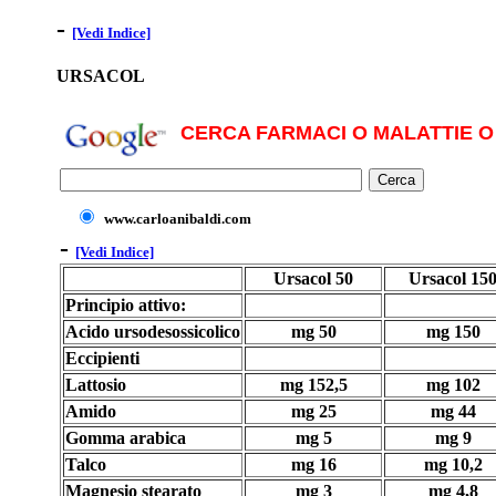
-
[Vedi Indice]
URSACOL
CERCA FARMACI O MALATTIE O 
www.carloanibaldi.com
-
[Vedi Indice]
Ursacol 50
Ursacol 15
Principio attivo:
Acido ursodesossicolico
mg 50
mg 150
Eccipienti
Lattosio
mg 152,5
mg 102
Amido
mg 25
mg 44
Gomma arabica
mg 5
mg 9
Talco
mg 16
mg 10,2
Magnesio stearato
mg 3
mg 4,8