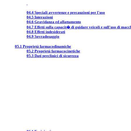
04.4 Speciali avvertenze e precauzioni per l'uso
04.5 Interazioni
04.6 Gravidanza ed allattamento
04.7 Effetti sulla capacit� di guidare veicoli e sull'uso di macc
04.8 Effetti indesiderati
04.9 Sovradosaggio
05.1 Proprietà farmacodinamiche
05.2 Proprietà farmacocinetiche
05.3 Dati preclinici di sicurezza