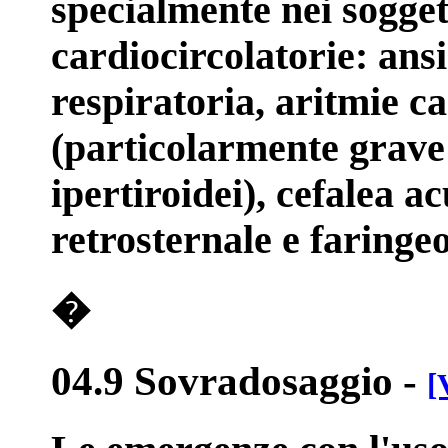
specialmente nei sogget
cardiocircolatorie: ans
respiratoria, aritmie c
(particolarmente grave n
ipertiroidei), cefalea ac
retrosternale e faringe
�
04.9 Sovradosaggio
-
[