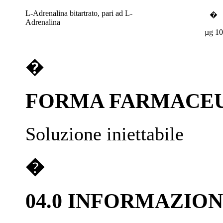
L-Adrenalina bitartrato, pari ad L-
�
Adrenalina
µg 10
�
FORMA FARMACE
Soluzione iniettabile
�
04.0 INFORMAZION