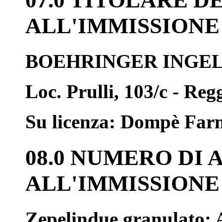
07.0 TITOLARE 
ALL'IMMISSION
BOEHRINGER INGELH
Loc. Prulli, 103/c - Reg
Su licenza: Dompè Farm
08.0 NUMERO DI
ALL'IMMISSION
Zepelindue granulato: