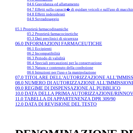
04.6 Gravidanza ed allattamento
04.7 Effetti sulla capacit� di guidare veicoli e sull'uso di macchi
04.8 Effetti indesiderati
04.9 Sovradosaggio
05.1 Proprietà farmacodinamiche
05.2 Proprietà farmacocinetiche
05.3 Dati preclinici di sicurezza
06.0 INFORMAZIONI FARMACEUTICHE
06.1 Eccipienti
06.2 Incompatibilità
06.3 Periodo di validità
06.4 Speciali precauzioni per la conservazione
06.5 Natura e contenuto della confezione
06.6 Istruzioni per l'uso e la manipolazione
07.0 TITOLARE DELL'AUTORIZZAZIONE ALL'IMMIS
08.0 NUMERO DI AUTORIZZAZIONE ALL'IMMISSIO
09.0 REGIME DI DISPENSAZIONE AL PUBBLICO
10.0 DATA DELLA PRIMA AUTORIZZAZIONE/RINNO
11.0 TABELLA DI APPARTENENZA DPR 309/90
12.0 DATA DI REVISIONE DEL TESTO