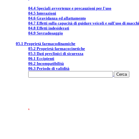
04.4 Speciali avvertenze e precauzioni per l'uso
04.5 Interazioni
04.6 Gravidanza ed allattamento
04.7 Effetti sulla capacità di guidare veicoli e sull'uso di macch
04.8 Effetti indesiderati
04.9 Sovradosaggio
05.1 Proprietà farmacodinamiche
05.2 Proprietà farmacocinetiche
05.3 Dati preclinici di sicurezza
06.1 Eccipienti
06.2 Incompatibilità
06.3 Periodo di validità
.