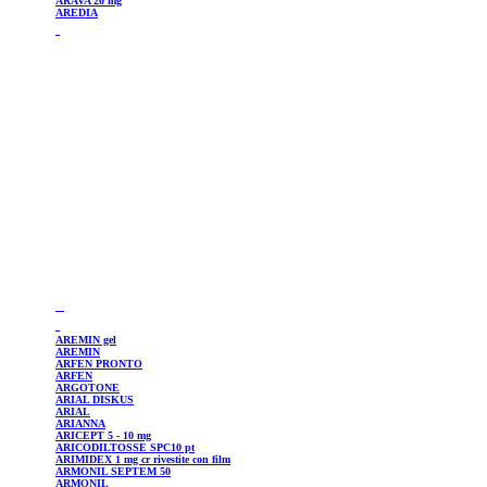
ARAVA 20 mg
AREDIA
AREMIN
gel
AREMIN
ARFEN
PRONTO
ARFEN
ARGOTONE
ARIAL
DISKUS
ARIAL
ARIANNA
ARICEPT
5 - 10 mg
ARICODILTOSSE
SPC10 pt
ARIMIDEX
1 mg cr rivestite con film
ARMONIL
SEPTEM 50
ARMONIL