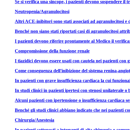
Se si verifica una sincope, i pazienti devono sospendere il 
Neutropenia/Agranulocitosi
Altri ACE-inibitori sono stati associati ad agranulocitosi 
Benché non siano stati riportati casi di agranulocitosi attri
I pazienti devono riferire prontamente al Medico il verificar
Compromissione della funzione renale
I tiazidici devono essere usati con cautela nei pazienti co
Come conseguenza dell'inibizione del sistema renina-angiote
In pazienti con grave insufficienza cardiaca la cui funziona
In studi clinici in pazienti ipertesi con stenosi unilaterale
Alcuni pazienti con ipertensione o insufficienza cardiaca s
Benché gli studi clinici abbiano indicato che nei pazienti c
Chirurgia/Anestesia
In pazienti sottoposti a interventi di alta chirurgia o comu