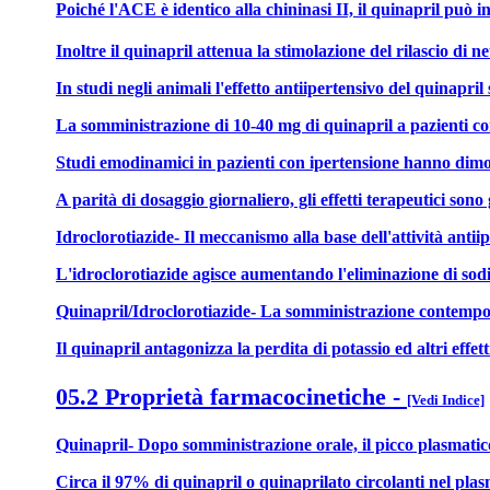
Poiché l'ACE è identico alla chininasi II, il quinapril può 
Inoltre il quinapril attenua la stimolazione del rilascio di n
In studi negli animali l'effetto antiipertensivo del quinapri
La somministrazione di 10-40 mg di quinapril a pazienti con 
Studi emodinamici in pazienti con ipertensione hanno dimostr
A parità di dosaggio giornaliero, gli effetti terapeutici sono g
Idroclorotiazide- Il meccanismo alla base dell'attività anti
L'idroclorotiazide agisce aumentando l'eliminazione di sodio
Quinapril/Idroclorotiazide- La somministrazione contemporan
Il quinapril antagonizza la perdita di potassio ed altri effett
05.2 Proprietà farmacocinetiche
-
[Vedi Indice]
Quinapril- Dopo somministrazione orale, il picco plasmatico 
Circa il 97% di quinapril o quinaprilato circolanti nel plas