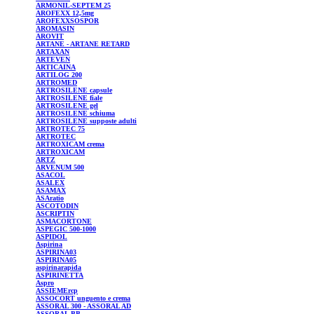
ARMONIL-SEPTEM
25
AROFEXX 12,5mg
AROFEXXSOSPOR
AROMASIN
AROVIT
ARTANE
- ARTANE RETARD
ARTAXAN
ARTEVEN
ARTICAINA
ARTILOG
200
ARTROMED
ARTROSILENE
capsule
ARTROSILENE
fiale
ARTROSILENE
gel
ARTROSILENE
schiuma
ARTROSILENE
supposte adulti
ARTROTEC
75
ARTROTEC
ARTROXICAM
crema
ARTROXICAM
ARTZ
ARVENUM
500
ASACOL
ASALEX
ASAMAX
ASAratio
ASCOTODIN
ASCRIPTIN
ASMACORTONE
ASPEGIC
500-1000
ASPIDOL
Aspirina
ASPIRINA03
ASPIRINA05
aspirinarapida
ASPIRINETTA
Aspro
ASSIEMErcp
ASSOCORT
unguento e crema
ASSORAL
300 - ASSORAL AD
ASSORAL
BB