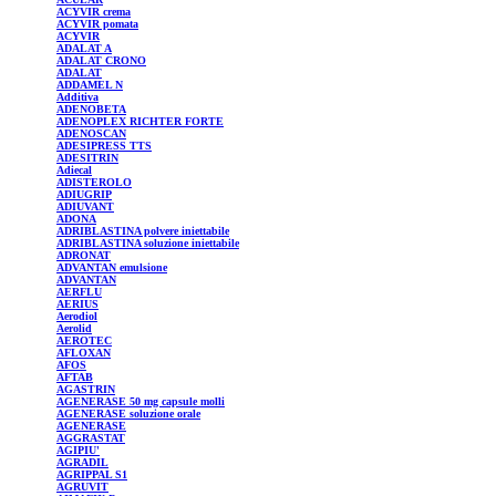
ACYVIR
crema
ACYVIR
pomata
ACYVIR
ADALAT
A
ADALAT
CRONO
ADALAT
ADDAMEL
N
Additiva
ADENOBETA
ADENOPLEX
RICHTER FORTE
ADENOSCAN
ADESIPRESS
TTS
ADESITRIN
Adiecal
ADISTEROLO
ADIUGRIP
ADIUVANT
ADONA
ADRIBLASTINA
polvere iniettabile
ADRIBLASTINA
soluzione iniettabile
ADRONAT
ADVANTAN
emulsione
ADVANTAN
AERFLU
AERIUS
Aerodiol
Aerolid
AEROTEC
AFLOXAN
AFOS
AFTAB
AGASTRIN
AGENERASE
50 mg capsule molli
AGENERASE
soluzione orale
AGENERASE
AGGRASTAT
AGIPIU'
AGRADIL
AGRIPPAL
S1
AGRUVIT