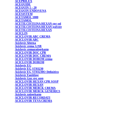
ACEPRILEX
ACEQUIDE
ACEQUIN
5 - 20
ACEQUIN
ENDOVENA
ACESISTEM
ACETAMOL
1000
ACETAMOL
ACETILCISTEINA
HEXAN cpr sol
ACETILCISTEINA
HEXAN polvere
ACETILCISTEINA
HEXAN
ACICLIN
ACICLOVIR
ABC CREMA
ACICLOVIR
ABC
Aciclovir
Alterna
Aciclovir
crema GNR
Aciclovir
cremaratiopharm
ACICLOVIR
DOC CPR
ACICLOVIR
DOC CREMA
ACICLOVIR
DOROM crema
ACICLOVIR
DOROM
Aciclovir
EG
Aciclovir
EG ST03230
Aciclovir
EG ST03230O Definitivo
Aciclovir
Faulding
Aciclovir
Gnr cpr sosp
ACICLOVIR
HEXAN CPR SOSP
ACICLOVIR
HEXAN
ACICLOVIR
MERCK CREMA
ACICLOVIR
MERCK GENERICS
Aciclovir
ratiopharm
ACICLOVIR
RECORDATI
ACICLOVIR
TEVA CREMA