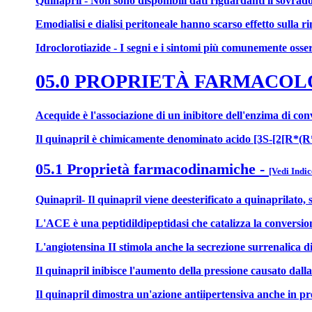
Quinapril - Non sono disponibili dati riguardanti il sovrad
Emodialisi e dialisi peritoneale hanno scarso effetto sulla r
Idroclorotiazide - I segni e i sintomi più comunemente osserv
05.0 PROPRIETÀ FARMACO
Acequide è l'associazione di un inibitore dell'enzima di conv
Il quinapril è chimicamente denominato acido [3S-[2[R*(R*)]]
05.1 Proprietà farmacodinamiche
-
[Vedi Indic
Quinapril- Il quinapril viene deesterificato a quinaprilato
L'ACE è una peptidildipeptidasi che catalizza la conversione
L'angiotensina II stimola anche la secrezione surrenalica di
Il quinapril inibisce l'aumento della pressione causato dal
Il quinapril dimostra un'azione antiipertensiva anche in p