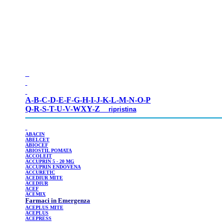
A-
B
-
C
-
D
-
E
-
F
-
G
-
H
-
I
-
J
-
K
-
L
-
M
-
N
-
O
-
P
Q
-
R
-
S
-
T
-
U
-
V
-
WXY
-
Z
ripristina
ABACIN
ABELCET
ABIOCEF
ABIOSTIL
POMATA
ACCOLEIT
ACCUPRIN
5 - 20 MG
ACCUPRIN
ENDOVENA
ACCURETIC
ACEDIUR
MITE
ACEDIUR
ACEF
ACEMIX
Farmaci in Emergenza
ACEPLUS
MITE
ACEPLUS
ACEPRESS