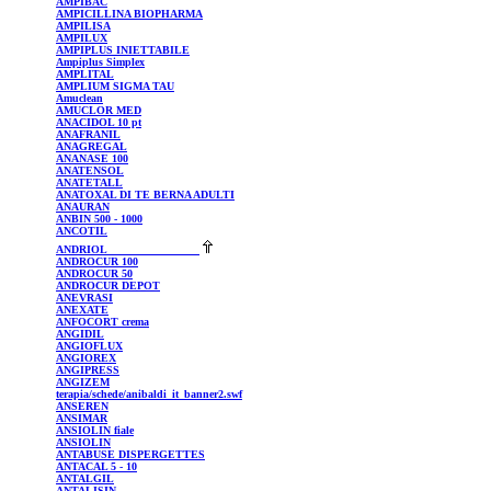
AMPIBAC
AMPICILLINA
BIOPHARMA
AMPILISA
AMPILUX
AMPIPLUS
INIETTABILE
Ampiplus
Simplex
AMPLITAL
AMPLIUM
SIGMA TAU
Amuclean
AMUCLOR
MED
ANACIDOL
10 pt
ANAFRANIL
ANAGREGAL
ANANASE
100
ANATENSOL
ANATETALL
ANATOXAL
DI TE BERNA ADULTI
ANAURAN
ANBIN
500 - 1000
ANCOTIL
ANDRIOL
ANDROCUR
100
ANDROCUR
50
ANDROCUR
DEPOT
ANEVRASI
ANEXATE
ANFOCORT
crema
ANGIDIL
ANGIOFLUX
ANGIOREX
ANGIPRESS
ANGIZEM
terapia/schede/anibaldi_it_banner2.swf
ANSEREN
ANSIMAR
ANSIOLIN
fiale
ANSIOLIN
ANTABUSE
DISPERGETTES
ANTACAL
5 - 10
ANTALGIL
ANTALISIN