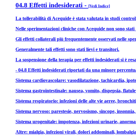
04.8 Effetti indesiderati
-
[Vedi Indice]
La tollerabilità di Acequide è stata valutata in studi contro
Nelle sperimentazioni cliniche con Acequide non sono stati o
Gli effetti collaterali più frequentemente osservati nelle sp
Generalmente tali effetti sono stati lievi e transitori.
La sospensione della terapia per effetti indesiderati si è r
- 04.8 Effetti indesiderati riportati da una minore percentua
Sistema cardiovascolare: vasodilatazione, tachicardia, ipote
Sistema gastrointestinale: nausea, vomito, dispepsia, flatulen
Sistema respiratorio: infezioni delle alte vie aeree, bronchiti, 
Sistema nervoso: parestesie, nervosismo, sincope, insonnia, 
Sistema urogenitale: impotenza, infezioni urinarie, anormali
Altre: mialgia, infezioni virali, dolori addominali, lombalgia