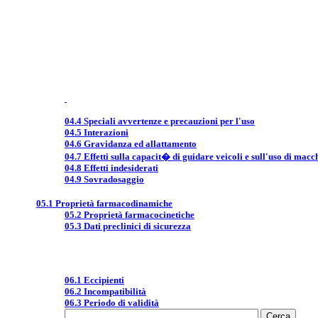
04.4 Speciali avvertenze e precauzioni per l'uso
04.5 Interazioni
04.6 Gravidanza ed allattamento
04.7 Effetti sulla capacit� di guidare veicoli e sull'uso di macc
04.8 Effetti indesiderati
04.9 Sovradosaggio
05.1 Proprietà farmacodinamiche
05.2 Proprietà farmacocinetiche
05.3 Dati preclinici di sicurezza
06.1 Eccipienti
06.2 Incompatibilità
06.3 Periodo di validità