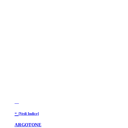
-
[Vedi Indice]
ARGOTONE