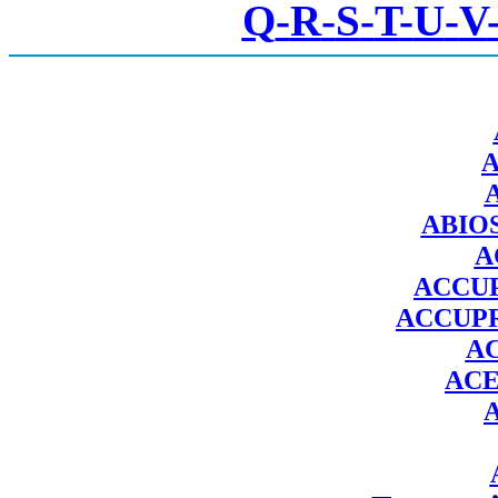
Q
-
R
-
S
-
T
-
U
-
V
ABIO
A
ACCU
ACCUP
A
ACE