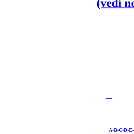
(vedi 
A-
B
-
C
-
D
-
E
-