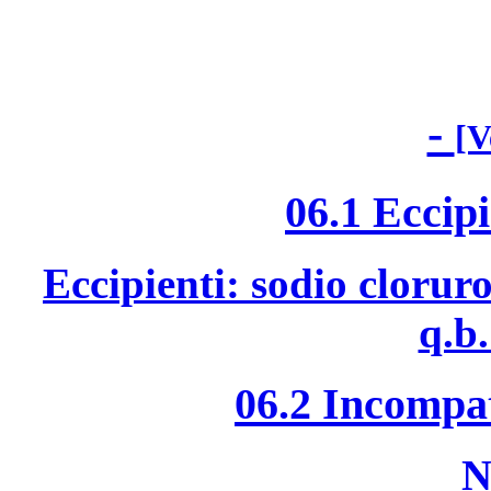
-
[V
06.1 Eccipi
Eccipienti: sodio clorur
q.b
06.2 Incompat
N