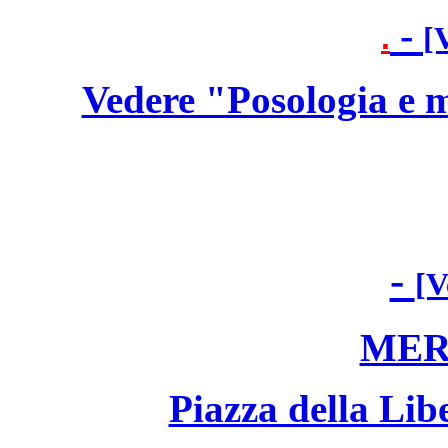
-
.
[
Vedere "Posologia e 
-
[V
MERC
Piazza della Lib