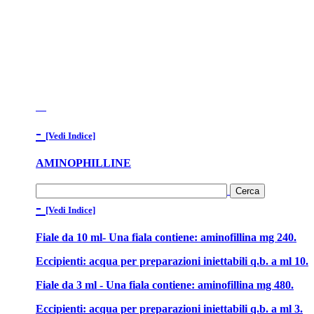
-
[Vedi Indice]
AMINOPHILLINE
-
[Vedi Indice]
Fiale da 10 ml- Una fiala contiene: aminofillina mg 240.
Eccipienti: acqua per preparazioni iniettabili q.b. a ml 10.
Fiale da 3 ml - Una fiala contiene: aminofillina mg 480.
Eccipienti: acqua per preparazioni iniettabili q.b. a ml 3.