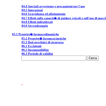
04.4 Speciali avvertenze e precauzioni per l'uso
04.5 Interazioni
04.6 Gravidanza ed allattamento
04.7 Effetti sulla capacit� di guidare veicoli e sull'uso di macc
04.8 Effetti indesiderati
04.9 Sovradosaggio
05.1 Propriet� farmacodinamiche
05.2 Propriet� faramcocinetiche
05.3 Dati preclinici di sicurezza
06.1 Eccipienti
06.2 Incompatibilità
06.3 Periodo di validità
.