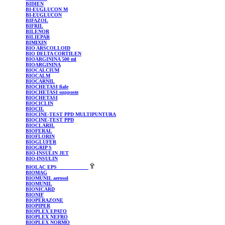
BIDIEN
BI-EUGLUCON
M
BI-EUGLUCON
BIFAZOL
BIFRIL
BILENOR
BILIEPAR
BIMIXIN
BIO
ARSCOLLOID
BIO
DELTA CORTILEN
BIOARGININA
500 ml
BIOARGININA
BIOCALCIUM
BIOCALM
BIOCARNIL
BIOCHETASI
fiale
BIOCHETASI
supposte
BIOCHETASI
BIOCICLIN
BIOCIL
BIOCINE-TEST
PPD MULTIPUNTURA
BIOCINE-TEST
PPD
BIOCLARIL
BIOFERAL
BIOFLORIN
BIOGLUFER
BIOGRIP
S
BIO-INSULIN
JET
BIO-INSULIN
BIOLAC
EPS
BIOMAG
BIOMUNIL
aerosol
BIOMUNIL
BIONICARD
BIONIF
BIOPERAZONE
BIOPIPER
BIOPLEX
EPATO
BIOPLEX
NEFRO
BIOPLEX
NORMO