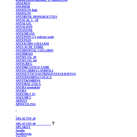
ANSEREN
ANSIMAR
ANSIOLIN
fiale
ANSIOLIN
ANTABUSE
DISPERGETTES
ANTACAL
5 - 10
ANTALGIL
ANTALISIN
ANTAXONE
ANTEMESYL
ANTEPSIN
2 g polvere orale
ANTEPSIN
ANTIACIDO GIULIANI
ANTI-ACNE SAMIL
ANTIBIOPTAL
COLLIRIO
ANTIDRASI
ANTIFLOG
20
ANTIFLOG
gel
ANTIGREG
ANTIMICOTICO
SAME
ANTISCABBIA CANDIOLI
ANTISETTICOASTRINGENTESEDATIVO
ANTISPASMINA
COLICA
ANTITROMBINA
ANTORAL
GOLA
ANTRA
iniettabile
ANTRA
ANZEMET
IV
ANZEMET
APATEF
APIOCOLINA
APLACTIN
20
APLACTIN
40
APLAKET
Apofin
ApofinStylo