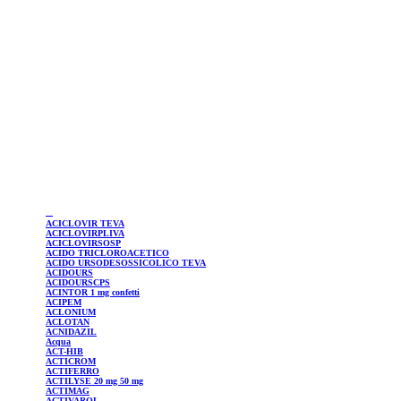
ACICLOVIR
TEVA
ACICLOVIRPLIVA
ACICLOVIRSOSP
ACIDO TRICLOROACETICO
ACIDO URSODESOSSICOLICO TEVA
ACIDOURS
ACIDOURSCPS
ACINTOR
1 mg confetti
ACIPEM
ACLONIUM
ACLOTAN
ACNIDAZIL
Acqua
ACT-HIB
ACTICROM
ACTIFERRO
ACTILYSE
20 mg 50 mg
ACTIMAG
ACTIVAROL