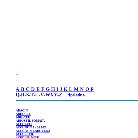
A-
B
-
C
-
D
-
E
-
F
-
G
-
H
-
I
-
J
-
K
-
L
-
M
-
N
-
O
-
P
Q
-
R
-
S
-
T
-
U
-
V
-
WXY
-
Z
ripristina
ABACIN
ABELCET
ABIOCEF
ABIOSTIL
POMATA
ACCOLEIT
ACCUPRIN
5 - 20 MG
ACCUPRIN
ENDOVENA
ACCURETIC
ACEDIUR
MITE