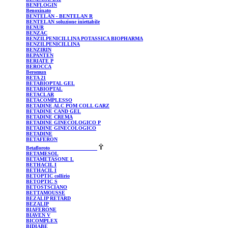
BENFLOGIN
Benoxinato
BENTELAN
- BENTELAN R
BENTELAN
soluzione iniettabile
BENUR
BENZAC
BENZILPENICILLINA
POTASSICA BIOPHARMA
BENZILPENICILLINA
BENZIRIN
BEPANTEN
BERIATE
P
BEROCCA
Beromun
BETA 21
BETABIOPTAL
GEL
BETABIOPTAL
BETACLAR
BETACOMPLESSO
BETADINE
ALC POM COLL GARZ
BETADINE
CAND GEL
BETADINE
CREMA
BETADINE
GINECOLOGICO P
BETADINE
GINECOLOGICO
BETADINE
BETAFERON
Betafloroto
BETAMESOL
BETAMETASONE
L
BETHACIL
I
BETHACIL
I
BETOPTIC
collirio
BETOPTIC
S
BETOSTSCIANO
BETTAMOUSSE
BEZALIP
RETARD
BEZALIP
BIAFERONE
BIAVEN
V
BICOMPLEX
BIDIABE