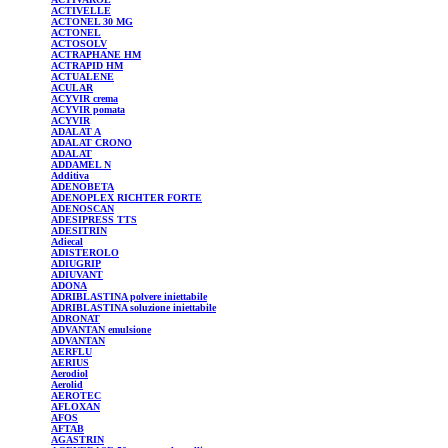
ACTIVELLE
ACTONEL
30 MG
ACTONEL
ACTOSOLV
ACTRAPHANE
HM
ACTRAPID
HM
ACTUALENE
ACULAR
ACYVIR
crema
ACYVIR
pomata
ACYVIR
ADALAT
A
ADALAT
CRONO
ADALAT
ADDAMEL
N
Additiva
ADENOBETA
ADENOPLEX
RICHTER FORTE
ADENOSCAN
ADESIPRESS
TTS
ADESITRIN
Adiecal
ADISTEROLO
ADIUGRIP
ADIUVANT
ADONA
ADRIBLASTINA
polvere iniettabile
ADRIBLASTINA
soluzione iniettabile
ADRONAT
ADVANTAN
emulsione
ADVANTAN
AERFLU
AERIUS
Aerodiol
Aerolid
AEROTEC
AFLOXAN
AFOS
AFTAB
AGASTRIN