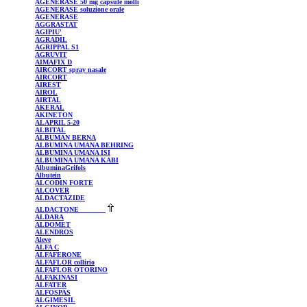
AGENERASE
50 mg capsule molli
AGENERASE
soluzione orale
AGENERASE
AGGRASTAT
AGIPIU'
AGRADIL
AGRIPPAL
S1
AGRUVIT
AIMAFIX
D
AIRCORT
spray nasale
AIRCORT
AIREST
AIROL
AIRTAL
AKERAL
AKINETON
ALAPRIL
5-20
ALBITAL
ALBUMAN
BERNA
ALBUMINA UMANA BEHRING
ALBUMINA UMANA ISI
ALBUMINA UMANA KABI
AlbuminaGrifols
Albutein
ALCODIN
FORTE
ALCOVER
ALDACTAZIDE
ALDACTONE
ALDARA
ALDOMET
ALENDROS
Aleve
ALFA C
ALFAFERONE
ALFAFLOR
collirio
ALFAFLOR
OTORINO
ALFAKINASI
ALFATER
ALFOSPAS
ALGIMESIL