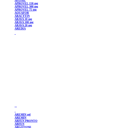
APONIL
APROVEL
150 mg
APROVEL
300 mg
APROVEL
75 mg
AQUAFOR
ARACYTIN
ARAVA 10 mg
ARAVA 100 mg
ARAVA 20 mg
AREDIA
AREMIN
gel
AREMIN
ARFEN
PRONTO
ARFEN
ARGOTONE