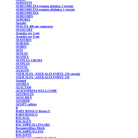
AURANTIN
AUREOMICINA pomata dermica 3 percent
AUREOMICINA pomata oftalmica 1 percent
AUREOMICINA
AUREOMIX
AURORIX
Auxofer
AVALOX
400 mg compresse
AVANCORT
Avandia
cpr 4 mg
Avandia
cpr 8 mg
AVANTRIN
AVIRASE
AVIRIN
AVIX
AVOCIN
AVONEX
AVYPLUS
CREMA
AVYPLUS
AVYSAL
AXAGON
AXER
ALFA - AXER ALFA FORTE 550 capsule
AXER
ALFA - AXER ALFA FORTE 550
Aximad
AXOREN
AZACTAM
AZATIOPRINA
WELLCOME
AZITROCIN
AZOLMEN
AZOMYR
AZOPT
collirio
B
BABY RINOLO Bruno F
BABY-RINOLO
BACACIL
BACAGEN
BACAMPICILLINA
ABC
Bacampicillina
Merck
BACAMPICILLINA
BACASINT