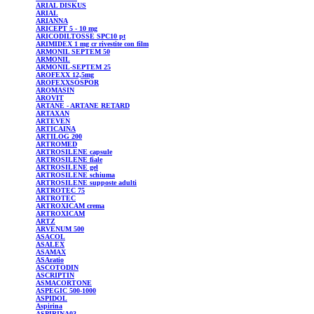
ARIAL
DISKUS
ARIAL
ARIANNA
ARICEPT
5 - 10 mg
ARICODILTOSSE
SPC10 pt
ARIMIDEX
1 mg cr rivestite con film
ARMONIL
SEPTEM 50
ARMONIL
ARMONIL-SEPTEM
25
AROFEXX 12,5mg
AROFEXXSOSPOR
AROMASIN
AROVIT
ARTANE
- ARTANE RETARD
ARTAXAN
ARTEVEN
ARTICAINA
ARTILOG
200
ARTROMED
ARTROSILENE
capsule
ARTROSILENE
fiale
ARTROSILENE
gel
ARTROSILENE
schiuma
ARTROSILENE
supposte adulti
ARTROTEC
75
ARTROTEC
ARTROXICAM
crema
ARTROXICAM
ARTZ
ARVENUM
500
ASACOL
ASALEX
ASAMAX
ASAratio
ASCOTODIN
ASCRIPTIN
ASMACORTONE
ASPEGIC
500-1000
ASPIDOL
Aspirina
ASPIRINA03