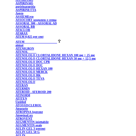
ASPIRINA05
aspirinarapida
ASPIRINETTA
Aspro
ASSIEMErcp
ASSOCORT
unguento e crema
ASSORAL
300 - ASSORAL AD
ASSORAL
BB
ATACLOR
ATARAX
ATEM
0,025 per cent
ATEM
atenat
ATENIGRON
ATENOL
ATENOLOLO
CLORTALIDONE HEXAN 100 mg + 25 mg
ATENOLOLO
CLORTALIDONE HEXAN 50 mg + 12,5 mg
ATENOLOLO
DOC CPR
ATENOLOLO
DOC
ATENOLOLO
HEXAN 100
ATENOLOLO
MERCK
ATENOLOLO
RK
ATENOLOLO
TEVA
ATENOLOLO
ATERAN
ATERMIN
ATEROID
- ATEROID 200
ATINORM
ATITEN
Untitled
ATOSSISCLEROL
Atracurio
ATROPINA 1percent
AtropinaLux
ATROVENT
AUGMENTIN
iniettabile
AUGMENTIN
orale
AULIN
GEL 3 percent
AULIN
GEL 50 G
AULIN