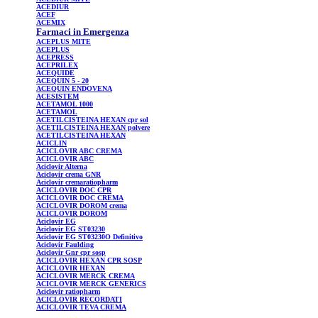
ACEDIUR
ACEF
ACEMIX
Farmaci in Emergenza
ACEPLUS
MITE
ACEPLUS
ACEPRESS
ACEPRILEX
ACEQUIDE
ACEQUIN
5 - 20
ACEQUIN
ENDOVENA
ACESISTEM
ACETAMOL
1000
ACETAMOL
ACETILCISTEINA
HEXAN cpr sol
ACETILCISTEINA
HEXAN polvere
ACETILCISTEINA
HEXAN
ACICLIN
ACICLOVIR
ABC CREMA
ACICLOVIR
ABC
Aciclovir
Alterna
Aciclovir
crema GNR
Aciclovir
cremaratiopharm
ACICLOVIR
DOC CPR
ACICLOVIR
DOC CREMA
ACICLOVIR
DOROM crema
ACICLOVIR
DOROM
Aciclovir
EG
Aciclovir
EG ST03230
Aciclovir
EG ST03230O Definitivo
Aciclovir
Faulding
Aciclovir
Gnr cpr sosp
ACICLOVIR
HEXAN CPR SOSP
ACICLOVIR
HEXAN
ACICLOVIR
MERCK CREMA
ACICLOVIR
MERCK GENERICS
Aciclovir
ratiopharm
ACICLOVIR
RECORDATI
ACICLOVIR
TEVA CREMA