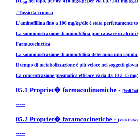
DL
nel topo, per os: 410 mg/kg; per via i.p.: 241 mg/kg.
50
- Tossicità cronica
L'aminofillina fino a 100 mg/kg/die è stata perfettamente to
La somministrazione di aminofillina può causare in alcuni so
Farmacocinetica
La somministrazione di aminofillina determina una rapida e c
Il tempo di metabolizzazione è più veloce nei soggetti giovan
La concentrazione plasmatica efficace varia da 10 a 15 mg/ml
05.1 Propriet� farmacodinamiche
-
[Vedi Ind
-----
05.2 Propriet� faramcocinetiche
-
[Vedi Indic
-----