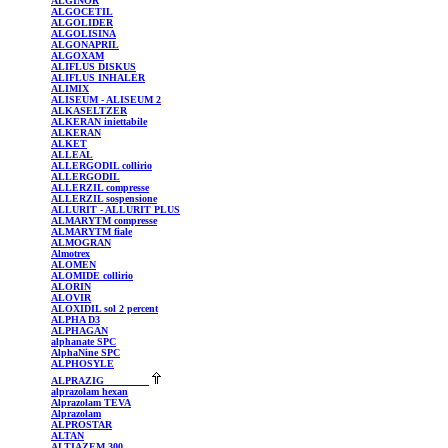
ALGINOR
ALGOCETIL
ALGOLIDER
ALGOLISINA
ALGONAPRIL
ALGOXAM
ALIFLUS
DISKUS
ALIFLUS
INHALER
ALIMIX
ALISEUM
- ALISEUM 2
ALKASELTZER
ALKERAN
iniettabile
ALKERAN
ALKET
ALLEAL
ALLERGODIL
collirio
ALLERGODIL
ALLERZIL
compresse
ALLERZIL
sospensione
ALLURIT
- ALLURIT PLUS
ALMARYTM
compresse
ALMARYTM
fiale
ALMOGRAN
Almotrex
ALOMEN
ALOMIDE
collirio
ALORIN
ALOVIR
ALOXIDIL
sol 2 percent
ALPHA
D3
ALPHAGAN
alphanate
SPC
AlphaNine
SPC
ALPHOSYLE
ALPRAZIG
alprazolam
hexan
Alprazolam
TEVA
Alprazolam
ALPROSTAR
ALTAN
ALTIAZEM
300