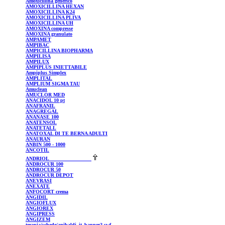
Amoxicillina
generico
AMOXICILLINA
HEXAN
AMOXICILLINA
K24
AMOXICILLINA
PLIVA
AMOXICILLINA
UH
AMOXINA
compresse
AMOXINA
granulato
AMPAMET
AMPIBAC
AMPICILLINA
BIOPHARMA
AMPILISA
AMPILUX
AMPIPLUS
INIETTABILE
Ampiplus
Simplex
AMPLITAL
AMPLIUM
SIGMA TAU
Amuclean
AMUCLOR
MED
ANACIDOL
10 pt
ANAFRANIL
ANAGREGAL
ANANASE
100
ANATENSOL
ANATETALL
ANATOXAL
DI TE BERNA ADULTI
ANAURAN
ANBIN
500 - 1000
ANCOTIL
ANDRIOL
ANDROCUR
100
ANDROCUR
50
ANDROCUR
DEPOT
ANEVRASI
ANEXATE
ANFOCORT
crema
ANGIDIL
ANGIOFLUX
ANGIOREX
ANGIPRESS
ANGIZEM
terapia/schede/anibaldi_it_banner2.swf