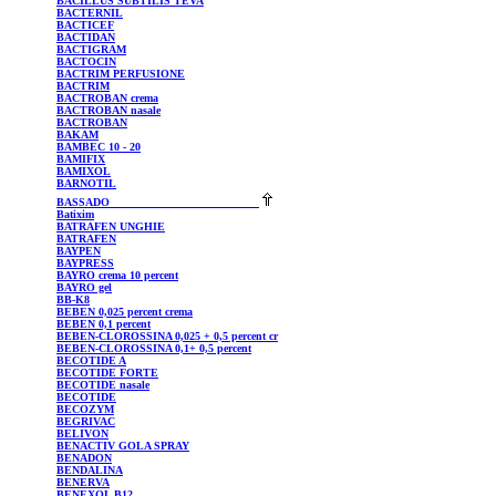
BACILLUS
SUBTILIS TEVA
BACTERNIL
BACTICEF
BACTIDAN
BACTIGRAM
BACTOCIN
BACTRIM
PERFUSIONE
BACTRIM
BACTROBAN
crema
BACTROBAN
nasale
BACTROBAN
BAKAM
BAMBEC
10 - 20
BAMIFIX
BAMIXOL
BARNOTIL
BASSADO
Batixim
BATRAFEN
UNGHIE
BATRAFEN
BAYPEN
BAYPRESS
BAYRO
crema 10 percent
BAYRO
gel
BB-K8
BEBEN
0,025 percent crema
BEBEN
0,1 percent
BEBEN-CLOROSSINA
0,025 + 0,5 percent cr
BEBEN-CLOROSSINA
0,1+ 0,5 percent
BECOTIDE
A
BECOTIDE
FORTE
BECOTIDE
nasale
BECOTIDE
BECOZYM
BEGRIVAC
BELIVON
BENACTIV
GOLA SPRAY
BENADON
BENDALINA
BENERVA
BENEXOL
B12