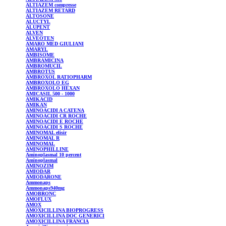
ALTIAZEM
compresse
ALTIAZEM
RETARD
ALTOSONE
ALUCTYL
ALUPENT
ALVEN
ALVEOTEN
AMARO MED GIULIANI
AMARYL
AMBISOME
AMBRAMICINA
AMBROMUCIL
AMBROTUS
AMBROXOL
RATIOPHARM
AMBROXOLO
EG
AMBROXOLO
HEXAN
AMICASIL
500 - 1000
AMIKACID
AMIKAN
AMINOACIDI A CATENA
AMINOACIDI CR ROCHE
AMINOACIDI E ROCHE
AMINOACIDI S ROCHE
AMINOMAL
elisir
AMINOMAL
R
AMINOMAL
AMINOPHILLINE
Aminoplasmal
10 percent
Aminoplasmal
AMINOZIM
AMIODAR
AMIODARONE
Ammonaps
Ammonaps940mg
AMOBRONC
AMOFLUX
AMOX
AMOXICILLINA
BIOPROGRESS
AMOXICILLINA
DOC GENERICI
AMOXICILLINA
FRANCIA