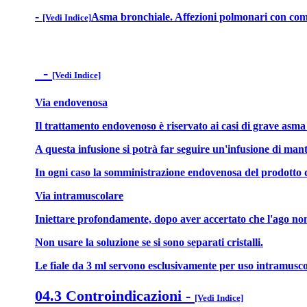
-
Asma bronchiale. Affezioni polmonari con com
[Vedi Indice]
-
[Vedi Indice]
Via endovenosa
Il trattamento endovenoso è riservato ai casi di grave asma 
A questa infusione si potrà far seguire un'infusione di mant
In ogni caso la somministrazione endovenosa del prodotto do
Via intramuscolare
Iniettare profondamente, dopo aver accertato che l'ago non s
Non usare la soluzione se si sono separati cristalli.
Le fiale da 3 ml servono esclusivamente per uso intramusco
04.3 Controindicazioni
-
[Vedi Indice]