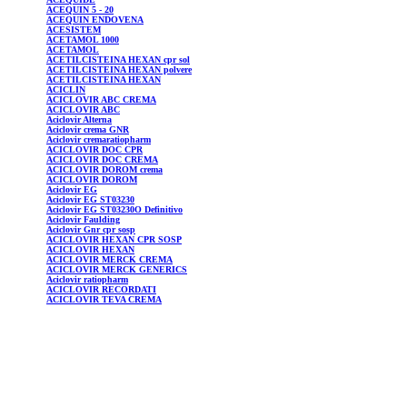
ACEQUIN
5 - 20
ACEQUIN
ENDOVENA
ACESISTEM
ACETAMOL
1000
ACETAMOL
ACETILCISTEINA
HEXAN cpr sol
ACETILCISTEINA
HEXAN polvere
ACETILCISTEINA
HEXAN
ACICLIN
ACICLOVIR
ABC CREMA
ACICLOVIR
ABC
Aciclovir
Alterna
Aciclovir
crema GNR
Aciclovir
cremaratiopharm
ACICLOVIR
DOC CPR
ACICLOVIR
DOC CREMA
ACICLOVIR
DOROM crema
ACICLOVIR
DOROM
Aciclovir
EG
Aciclovir
EG ST03230
Aciclovir
EG ST03230O Definitivo
Aciclovir
Faulding
Aciclovir
Gnr cpr sosp
ACICLOVIR
HEXAN CPR SOSP
ACICLOVIR
HEXAN
ACICLOVIR
MERCK CREMA
ACICLOVIR
MERCK GENERICS
Aciclovir
ratiopharm
ACICLOVIR
RECORDATI
ACICLOVIR
TEVA CREMA