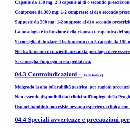
Capsule da 150 mg: 2-3 capsule al dì o secondo prescrizion
Compresse da 300 mg: 1-2 compresse al dì o secondo presc
Supposte da 200 mg: 1-2 supposte al dì o secondo prescriz
La posologia è in funzione della risposta terapeutica del sog
Si consiglia di iniziare il trattamento con 3 capsule da 1
Nel trattamento di pazienti anziani la posologia deve esser
Si sconsiglia l'impiego in età pediatrica.
04.3 Controindicazioni
-
[Vedi Indice]
Malgrado la alta tollerabilità gastrica, per ragioni precauz
Non essendo disponibili dati clinici sull'impiego della Progl
Uso nei bambini: non esiste nessuna esperienza clinica con
04.4 Speciali avvertenze e precauzioni per