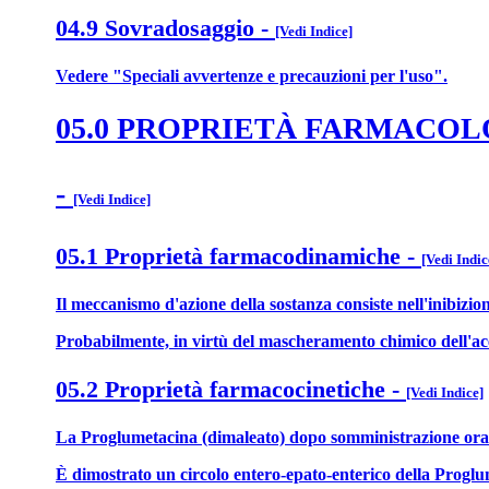
04.9 Sovradosaggio
-
[Vedi Indice]
Vedere "Speciali avvertenze e precauzioni per l'uso".
05.0 PROPRIETÀ FARMACO
-
[Vedi Indice]
05.1 Proprietà farmacodinamiche
-
[Vedi Indic
Il meccanismo d'azione della sostanza consiste nell'inibizio
Probabilmente, in virtù del mascheramento chimico dell'aceto
05.2 Proprietà farmacocinetiche
-
[Vedi Indice]
La Proglumetacina (dimaleato) dopo somministrazione orale è
È dimostrato un circolo entero-epato-enterico della Proglu