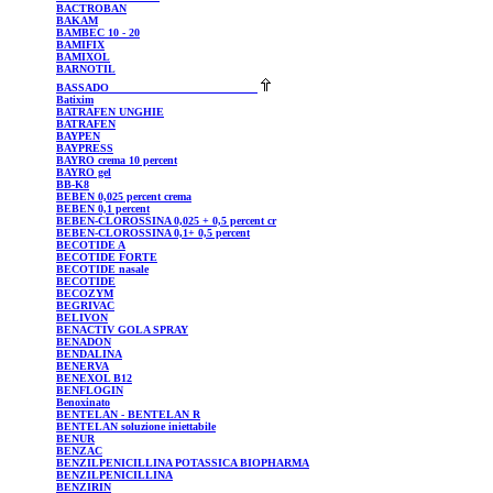
BACTROBAN
BAKAM
BAMBEC
10 - 20
BAMIFIX
BAMIXOL
BARNOTIL
BASSADO
Batixim
BATRAFEN
UNGHIE
BATRAFEN
BAYPEN
BAYPRESS
BAYRO
crema 10 percent
BAYRO
gel
BB-K8
BEBEN
0,025 percent crema
BEBEN
0,1 percent
BEBEN-CLOROSSINA
0,025 + 0,5 percent cr
BEBEN-CLOROSSINA
0,1+ 0,5 percent
BECOTIDE
A
BECOTIDE
FORTE
BECOTIDE
nasale
BECOTIDE
BECOZYM
BEGRIVAC
BELIVON
BENACTIV
GOLA SPRAY
BENADON
BENDALINA
BENERVA
BENEXOL
B12
BENFLOGIN
Benoxinato
BENTELAN
- BENTELAN R
BENTELAN
soluzione iniettabile
BENUR
BENZAC
BENZILPENICILLINA
POTASSICA BIOPHARMA
BENZILPENICILLINA
BENZIRIN