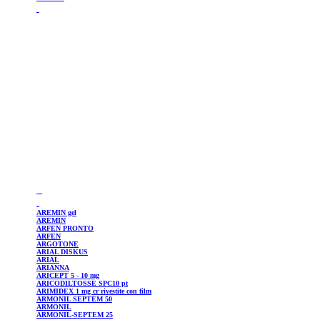
AREMIN
gel
AREMIN
ARFEN
PRONTO
ARFEN
ARGOTONE
ARIAL
DISKUS
ARIAL
ARIANNA
ARICEPT
5 - 10 mg
ARICODILTOSSE
SPC10 pt
ARIMIDEX
1 mg cr rivestite con film
ARMONIL
SEPTEM 50
ARMONIL
ARMONIL-SEPTEM
25