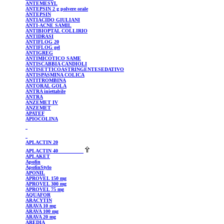
ANTEMESYL
ANTEPSIN
2 g polvere orale
ANTEPSIN
ANTIACIDO GIULIANI
ANTI-ACNE SAMIL
ANTIBIOPTAL
COLLIRIO
ANTIDRASI
ANTIFLOG
20
ANTIFLOG
gel
ANTIGREG
ANTIMICOTICO
SAME
ANTISCABBIA CANDIOLI
ANTISETTICOASTRINGENTESEDATIVO
ANTISPASMINA
COLICA
ANTITROMBINA
ANTORAL
GOLA
ANTRA
iniettabile
ANTRA
ANZEMET
IV
ANZEMET
APATEF
APIOCOLINA
APLACTIN
20
APLACTIN
40
APLAKET
Apofin
ApofinStylo
APONIL
APROVEL
150 mg
APROVEL
300 mg
APROVEL
75 mg
AQUAFOR
ARACYTIN
ARAVA 10 mg
ARAVA 100 mg
ARAVA 20 mg
AREDIA