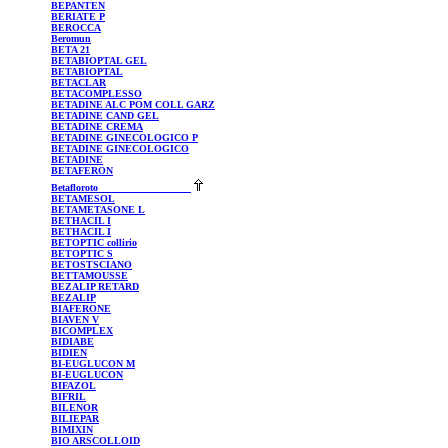
BEPANTEN
BERIATE
P
BEROCCA
Beromun
BETA 21
BETABIOPTAL
GEL
BETABIOPTAL
BETACLAR
BETACOMPLESSO
BETADINE
ALC POM COLL GARZ
BETADINE
CAND GEL
BETADINE
CREMA
BETADINE
GINECOLOGICO P
BETADINE
GINECOLOGICO
BETADINE
BETAFERON
Betafloroto
BETAMESOL
BETAMETASONE
L
BETHACIL
I
BETHACIL
I
BETOPTIC
collirio
BETOPTIC
S
BETOSTSCIANO
BETTAMOUSSE
BEZALIP
RETARD
BEZALIP
BIAFERONE
BIAVEN
V
BICOMPLEX
BIDIABE
BIDIEN
BI-EUGLUCON
M
BI-EUGLUCON
BIFAZOL
BIFRIL
BILENOR
BILIEPAR
BIMIXIN
BIO
ARSCOLLOID