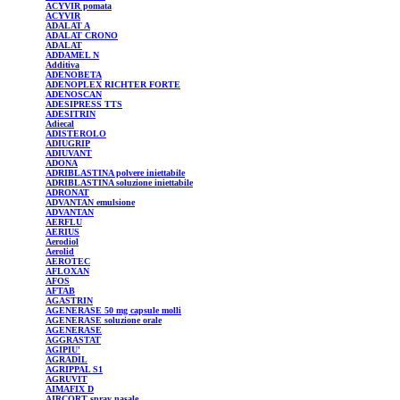
ACYVIR
pomata
ACYVIR
ADALAT
A
ADALAT
CRONO
ADALAT
ADDAMEL
N
Additiva
ADENOBETA
ADENOPLEX
RICHTER FORTE
ADENOSCAN
ADESIPRESS
TTS
ADESITRIN
Adiecal
ADISTEROLO
ADIUGRIP
ADIUVANT
ADONA
ADRIBLASTINA
polvere iniettabile
ADRIBLASTINA
soluzione iniettabile
ADRONAT
ADVANTAN
emulsione
ADVANTAN
AERFLU
AERIUS
Aerodiol
Aerolid
AEROTEC
AFLOXAN
AFOS
AFTAB
AGASTRIN
AGENERASE
50 mg capsule molli
AGENERASE
soluzione orale
AGENERASE
AGGRASTAT
AGIPIU'
AGRADIL
AGRIPPAL
S1
AGRUVIT
AIMAFIX
D
AIRCORT
spray nasale