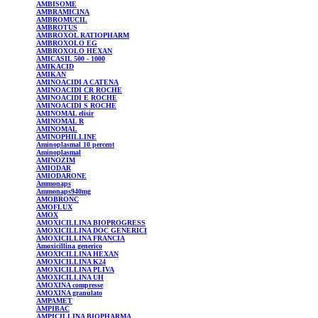
AMBISOME
AMBRAMICINA
AMBROMUCIL
AMBROTUS
AMBROXOL
RATIOPHARM
AMBROXOLO
EG
AMBROXOLO
HEXAN
AMICASIL
500 - 1000
AMIKACID
AMIKAN
AMINOACIDI A CATENA
AMINOACIDI CR ROCHE
AMINOACIDI E ROCHE
AMINOACIDI S ROCHE
AMINOMAL
elisir
AMINOMAL
R
AMINOMAL
AMINOPHILLINE
Aminoplasmal
10 percent
Aminoplasmal
AMINOZIM
AMIODAR
AMIODARONE
Ammonaps
Ammonaps940mg
AMOBRONC
AMOFLUX
AMOX
AMOXICILLINA
BIOPROGRESS
AMOXICILLINA
DOC GENERICI
AMOXICILLINA
FRANCIA
Amoxicillina
generico
AMOXICILLINA
HEXAN
AMOXICILLINA
K24
AMOXICILLINA
PLIVA
AMOXICILLINA
UH
AMOXINA
compresse
AMOXINA
granulato
AMPAMET
AMPIBAC
AMPICILLINA
BIOPHARMA