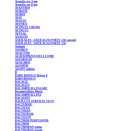
Avandia
cpr 4 mg
Avandia
cpr 8 mg
AVANTRIN
AVIRASE
AVIRIN
AVIX
AVOCIN
AVONEX
AVYPLUS
CREMA
AVYPLUS
AVYSAL
AXAGON
AXER
ALFA - AXER ALFA FORTE 550 capsule
AXER
ALFA - AXER ALFA FORTE 550
Aximad
AXOREN
AZACTAM
AZATIOPRINA
WELLCOME
AZITROCIN
AZOLMEN
AZOMYR
AZOPT
collirio
B
BABY RINOLO Bruno F
BABY-RINOLO
BACACIL
BACAGEN
BACAMPICILLINA
ABC
Bacampicillina
Merck
BACAMPICILLINA
BACASINT
BACILLUS
SUBTILIS TEVA
BACTERNIL
BACTICEF
BACTIDAN
BACTIGRAM
BACTOCIN
BACTRIM
PERFUSIONE
BACTRIM
BACTROBAN
crema
BACTROBAN
nasale