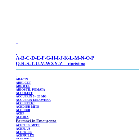
A-
B
-
C
-
D
-
E
-
F
-
G
-
H
-
I
-
J
-
K
-
L
-
M
-
N
-
O
-
P
Q
-
R
-
S
-
T
-
U
-
V
-
WXY
-
Z
ripristina
ABACIN
ABELCET
ABIOCEF
ABIOSTIL
POMATA
ACCOLEIT
ACCUPRIN
5 - 20 MG
ACCUPRIN
ENDOVENA
ACCURETIC
ACEDIUR
MITE
ACEDIUR
ACEF
ACEMIX
Farmaci in Emergenza
ACEPLUS
MITE
ACEPLUS
ACEPRESS
ACEPRILEX
ACEQUIDE