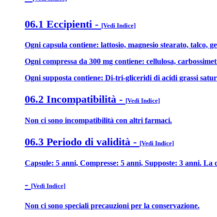
06.1 Eccipienti
-
[Vedi Indice]
Ogni capsula contiene: lattosio, magnesio stearato, talco, ge
Ogni compressa da 300 mg contiene: cellulosa, carbossimetilce
Ogni supposta contiene: Di-tri-gliceridi di acidi grassi sat
06.2 Incompatibilità
-
[Vedi Indice]
Non ci sono incompatibilità con altri farmaci.
06.3 Periodo di validità
-
[Vedi Indice]
Capsule: 5 anni, Compresse: 5 anni, Supposte: 3 anni. La d
-
[Vedi Indice]
Non ci sono speciali precauzioni per la conservazione.