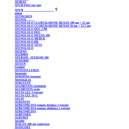
ATARAX
ATEM
0,025 per cent
ATEM
atenat
ATENIGRON
ATENOL
ATENOLOLO
CLORTALIDONE HEXAN 100 mg + 25 mg
ATENOLOLO
CLORTALIDONE HEXAN 50 mg + 12,5 mg
ATENOLOLO
DOC CPR
ATENOLOLO
DOC
ATENOLOLO
HEXAN 100
ATENOLOLO
MERCK
ATENOLOLO
RK
ATENOLOLO
TEVA
ATENOLOLO
ATERAN
ATERMIN
ATEROID
- ATEROID 200
ATINORM
ATITEN
Untitled
ATOSSISCLEROL
Atracurio
ATROPINA 1percent
AtropinaLux
ATROVENT
AUGMENTIN
iniettabile
AUGMENTIN
orale
AULIN
GEL 3 percent
AULIN
GEL 50 G
AULIN
AURANTIN
AUREOMICINA pomata dermica 3 percent
AUREOMICINA pomata oftalmica 1 percent
AUREOMICINA
AUREOMIX
AURORIX
Auxofer
AVALOX
400 mg compresse
AVANCORT