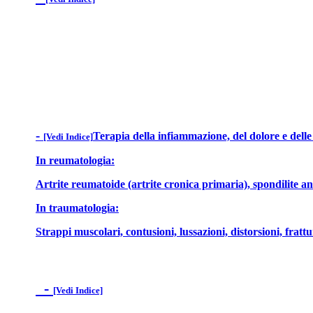
-
Terapia della infiammazione, del dolore e delle 
[Vedi Indice]
In reumatologia:
Artrite reumatoide (artrite cronica primaria), spondilite anch
In traumatologia:
Strappi muscolari, contusioni, lussazioni, distorsioni, fratt
-
[Vedi Indice]