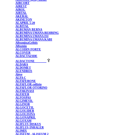
AIRCORT
AIREST
AIROL
AIRTAL
AKERAL
AKINETON
ALAPRIL
5-20
ALBITAL
ALBUMAN
BERNA
ALBUMINA UMANA BEHRING
ALBUMINA UMANA ISI
ALBUMINA UMANA KABI
AlbuminaGrifols
Albutein
ALCODIN
FORTE
ALCOVER
ALDACTAZIDE
ALDACTONE
ALDARA
ALDOMET
ALENDROS
Aleve
ALFA C
ALFAFERONE
ALFAFLOR
collirio
ALFAFLOR
OTORINO
ALFAKINASI
ALFATER
ALFOSPAS
ALGIMESIL
ALGINOR
ALGOCETIL
ALGOLIDER
ALGOLISINA
ALGONAPRIL
ALGOXAM
ALIFLUS
DISKUS
ALIFLUS
INHALER
ALIMIX
ALISEUM
- ALISEUM 2