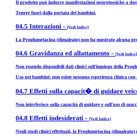
Il prodotto può indurre manifestazioni neurotossiche a dosi s
Tenere fuori dalla portata dei bambini.
04.5 Interazioni
-
[Vedi Indice]
La Proglumetacina (dimaleato) non ha mostrato alcuna prova 
04.6 Gravidanza ed allattamento
-
[Vedi Indice]
Non essendo disponibili dati clinici sull'impiego della Progl
Uso nei bambini: non esiste nessuna esperienza clinica con
04.7 Effetti sulla capacit� di guidare veic
Non interferisce sulla capacità di guidare e sull'uso di mac
04.8 Effetti indesiderati
-
[Vedi Indice]
Negli studi clinici effettuati, la Proglumetacina (dimaleato) 