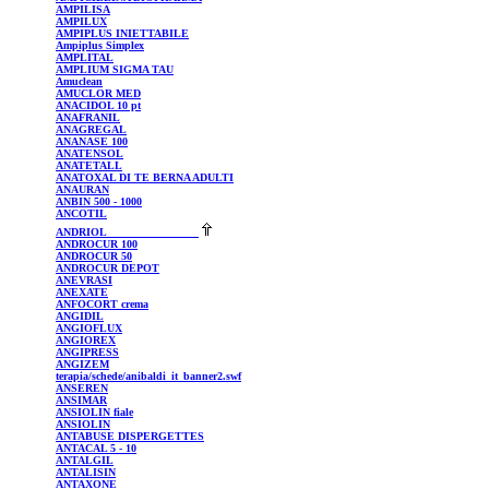
AMPILISA
AMPILUX
AMPIPLUS
INIETTABILE
Ampiplus
Simplex
AMPLITAL
AMPLIUM
SIGMA TAU
Amuclean
AMUCLOR
MED
ANACIDOL
10 pt
ANAFRANIL
ANAGREGAL
ANANASE
100
ANATENSOL
ANATETALL
ANATOXAL
DI TE BERNA ADULTI
ANAURAN
ANBIN
500 - 1000
ANCOTIL
ANDRIOL
ANDROCUR
100
ANDROCUR
50
ANDROCUR
DEPOT
ANEVRASI
ANEXATE
ANFOCORT
crema
ANGIDIL
ANGIOFLUX
ANGIOREX
ANGIPRESS
ANGIZEM
terapia/schede/anibaldi_it_banner2.swf
ANSEREN
ANSIMAR
ANSIOLIN
fiale
ANSIOLIN
ANTABUSE
DISPERGETTES
ANTACAL
5 - 10
ANTALGIL
ANTALISIN
ANTAXONE