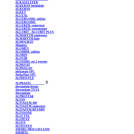
ALKASELTZER
ALKERAN
iniettabile
ALKERAN
ALKET
ALLEAL
ALLERGODIL
collirio
ALLERGODIL
ALLERZIL
compresse
ALLERZIL
sospensione
ALLURIT
- ALLURIT PLUS
ALMARYTM
compresse
ALMARYTM
fiale
ALMOGRAN
Almotrex
ALOMEN
ALOMIDE
collirio
ALORIN
ALOVIR
ALOXIDIL
sol 2 percent
ALPHA
D3
ALPHAGAN
alphanate
SPC
AlphaNine
SPC
ALPHOSYLE
ALPRAZIG
alprazolam
hexan
Alprazolam
TEVA
Alprazolam
ALPROSTAR
ALTAN
ALTIAZEM
300
ALTIAZEM
compresse
ALTIAZEM
RETARD
ALTOSONE
ALUCTYL
ALUPENT
ALVEN
ALVEOTEN
AMARO MED GIULIANI
AMARYL