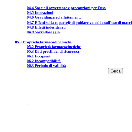
04.4 Speciali avvertenze e precauzioni per l'uso
04.5 Interazioni
04.6 Gravidanza ed allattamento
04.7 Effetti sulla capacit� di guidare veicoli e sull'uso di macc
04.8 Effetti indesiderati
04.9 Sovradosaggio
05.1 Proprietà farmacodinamiche
05.2 Proprietà farmacocinetiche
05.3 Dati preclinici di sicurezza
06.1 Eccipienti
06.2 Incompatibilità
06.3 Periodo di validità
.