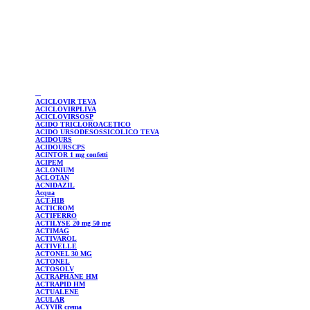
ACICLOVIR
TEVA
ACICLOVIRPLIVA
ACICLOVIRSOSP
ACIDO TRICLOROACETICO
ACIDO URSODESOSSICOLICO TEVA
ACIDOURS
ACIDOURSCPS
ACINTOR
1 mg confetti
ACIPEM
ACLONIUM
ACLOTAN
ACNIDAZIL
Acqua
ACT-HIB
ACTICROM
ACTIFERRO
ACTILYSE
20 mg 50 mg
ACTIMAG
ACTIVAROL
ACTIVELLE
ACTONEL
30 MG
ACTONEL
ACTOSOLV
ACTRAPHANE
HM
ACTRAPID
HM
ACTUALENE
ACULAR
ACYVIR
crema