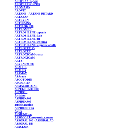
AROFEXX 12,5mg
AROFEXXSOSPOR
AROMASIN
AROVIT
ARTANE
- ARTANE RETARD
ARTAXAN
ARTEVEN
ARTICAINA
ARTILOG
200
ARTROMED
ARTROSILENE
capsule
ARTROSILENE
fiale
ARTROSILENE
gel
ARTROSILENE
schiuma
ARTROSILENE
supposte adulti
ARTROTEC
75
ARTROTEC
ARTROXICAM
crema
ARTROXICAM
ARTZ
ARVENUM
500
ASACOL
ASALEX
ASAMAX
ASAratio
ASCOTODIN
ASCRIPTIN
ASMACORTONE
ASPEGIC
500-1000
ASPIDOL
Aspirina
ASPIRINA03
ASPIRINA05
aspirinarapida
ASPIRINETTA
Aspro
ASSIEMErcp
ASSOCORT
unguento e crema
ASSORAL
300 - ASSORAL AD
ASSORAL
BB
ATACLOR