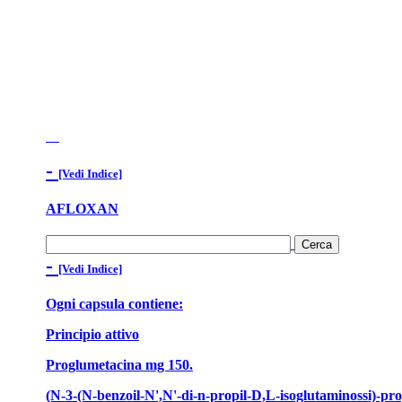
-
[Vedi Indice]
AFLOXAN
-
[Vedi Indice]
Ogni capsula contiene:
Principio attivo
Proglumetacina mg 150.
(N-3-(N-benzoil-N',N'-di-n-propil-D,L-isoglutaminossi)-prop