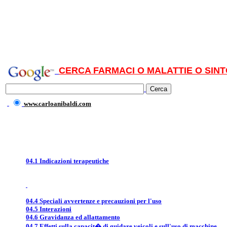
CERCA FARMACI O MALATTIE O SINT
www.carloanibaldi.com
04.1 Indicazioni terapeutiche
04.4 Speciali avvertenze e precauzioni per l'uso
04.5 Interazioni
04.6 Gravidanza ed allattamento
04.7 Effetti sulla capacit� di guidare veicoli e sull'uso di macchine