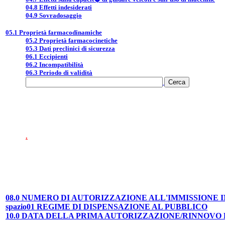
04.8 Effetti indesiderati
04.9 Sovradosaggio
05.1 Proprietà farmacodinamiche
05.2 Proprietà farmacocinetiche
05.3 Dati preclinici di sicurezza
06.1 Eccipienti
06.2 Incompatibilità
06.3 Periodo di validità
.
08.0 NUMERO DI AUTORIZZAZIONE ALL'IMMISSIONE
spazio01 REGIME DI DISPENSAZIONE AL PUBBLICO
10.0 DATA DELLA PRIMA AUTORIZZAZIONE/RINNOVO