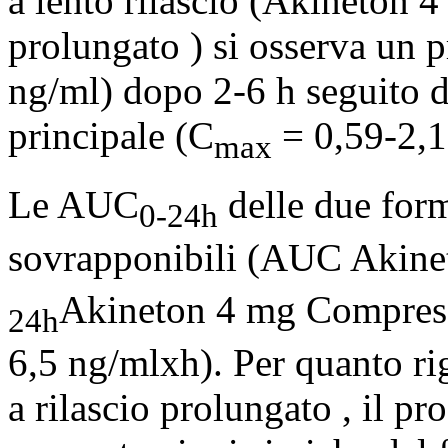
a lento rilascio (Akineton 
prolungato ) si osserva un 
ng/ml) dopo 2-6 h seguito d
principale (C
= 0,59-2,1
max
Le AUC
delle due for
0-24h
sovrapponibili (AUC Akine
Akineton 4 mg Compresse
24h
6,5 ng/mlxh). Per quanto 
a rilascio prolungato , il pr