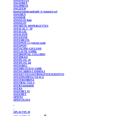
ANGIOFLUX
ANGIOREX
ANGIPRESS
ANGIZEM
terapia/schede/anibaldi_it_banner2.swf
ANSEREN
ANSIMAR
ANSIOLIN
fiale
ANSIOLIN
ANTABUSE
DISPERGETTES
ANTACAL
5 - 10
ANTALGIL
ANTALISIN
ANTAXONE
ANTEMESYL
ANTEPSIN
2 g polvere orale
ANTEPSIN
ANTIACIDO GIULIANI
ANTI-ACNE SAMIL
ANTIBIOPTAL
COLLIRIO
ANTIDRASI
ANTIFLOG
20
ANTIFLOG
gel
ANTIGREG
ANTIMICOTICO
SAME
ANTISCABBIA CANDIOLI
ANTISETTICOASTRINGENTESEDATIVO
ANTISPASMINA
COLICA
ANTITROMBINA
ANTORAL
GOLA
ANTRA
iniettabile
ANTRA
ANZEMET
IV
ANZEMET
APATEF
APIOCOLINA
APLACTIN
20