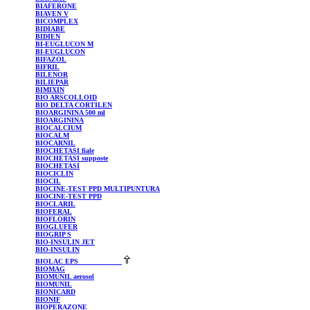
BIAFERONE
BIAVEN
V
BICOMPLEX
BIDIABE
BIDIEN
BI-EUGLUCON
M
BI-EUGLUCON
BIFAZOL
BIFRIL
BILENOR
BILIEPAR
BIMIXIN
BIO
ARSCOLLOID
BIO
DELTA CORTILEN
BIOARGININA
500 ml
BIOARGININA
BIOCALCIUM
BIOCALM
BIOCARNIL
BIOCHETASI
fiale
BIOCHETASI
supposte
BIOCHETASI
BIOCICLIN
BIOCIL
BIOCINE-TEST
PPD MULTIPUNTURA
BIOCINE-TEST
PPD
BIOCLARIL
BIOFERAL
BIOFLORIN
BIOGLUFER
BIOGRIP
S
BIO-INSULIN
JET
BIO-INSULIN
BIOLAC
EPS
BIOMAG
BIOMUNIL
aerosol
BIOMUNIL
BIONICARD
BIONIF
BIOPERAZONE