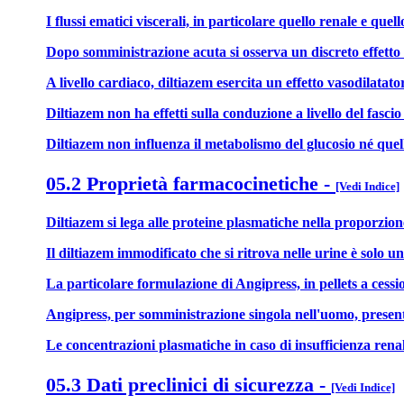
I flussi ematici viscerali, in particolare quello renale e que
Dopo somministrazione acuta si osserva un discreto effetto 
A livello cardiaco, diltiazem esercita un effetto vasodilata
Diltiazem non ha effetti sulla conduzione a livello del fascio 
Diltiazem non influenza il metabolismo del glucosio né quello
05.2 Proprietà farmacocinetiche
-
[Vedi Indice]
Diltiazem si lega alle proteine plasmatiche nella proporzi
Il diltiazem immodificato che si ritrova nelle urine è solo 
La particolare formulazione di Angipress, in pellets a cess
Angipress, per somministrazione singola nell'uomo, presenta u
Le concentrazioni plasmatiche in caso di insufficienza renale
05.3 Dati preclinici di sicurezza
-
[Vedi Indice]