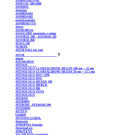
ASMACORTONE
ASPEGIC
500-1000
ASPIDOL
Aspirina
ASPIRINA03
ASPIRINA05
aspirinarapida
ASPIRINETTA
Aspro
ASSIEMErcp
ASSOCORT
unguento e crema
ASSORAL
300 - ASSORAL AD
ASSORAL
BB
ATACLOR
ATARAX
ATEM
0,025 per cent
ATEM
atenat
ATENIGRON
ATENOL
ATENOLOLO
CLORTALIDONE HEXAN 100 mg + 25 mg
ATENOLOLO
CLORTALIDONE HEXAN 50 mg + 12,5 mg
ATENOLOLO
DOC CPR
ATENOLOLO
DOC
ATENOLOLO
HEXAN 100
ATENOLOLO
MERCK
ATENOLOLO
RK
ATENOLOLO
TEVA
ATENOLOLO
ATERAN
ATERMIN
ATEROID
- ATEROID 200
ATINORM
ATITEN
Untitled
ATOSSISCLEROL
Atracurio
ATROPINA 1percent
AtropinaLux
ATROVENT
AUGMENTIN
iniettabile