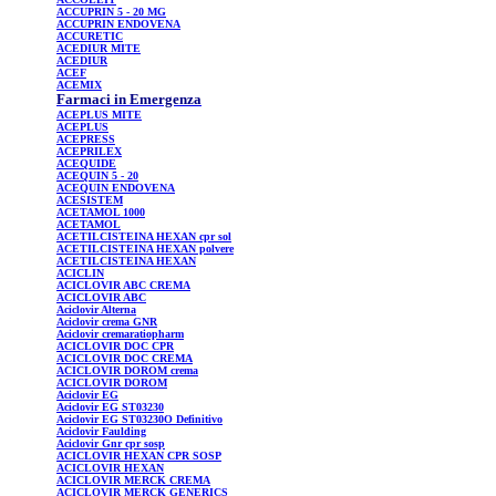
ACCUPRIN
5 - 20 MG
ACCUPRIN
ENDOVENA
ACCURETIC
ACEDIUR
MITE
ACEDIUR
ACEF
ACEMIX
Farmaci in Emergenza
ACEPLUS
MITE
ACEPLUS
ACEPRESS
ACEPRILEX
ACEQUIDE
ACEQUIN
5 - 20
ACEQUIN
ENDOVENA
ACESISTEM
ACETAMOL
1000
ACETAMOL
ACETILCISTEINA
HEXAN cpr sol
ACETILCISTEINA
HEXAN polvere
ACETILCISTEINA
HEXAN
ACICLIN
ACICLOVIR
ABC CREMA
ACICLOVIR
ABC
Aciclovir
Alterna
Aciclovir
crema GNR
Aciclovir
cremaratiopharm
ACICLOVIR
DOC CPR
ACICLOVIR
DOC CREMA
ACICLOVIR
DOROM crema
ACICLOVIR
DOROM
Aciclovir
EG
Aciclovir
EG ST03230
Aciclovir
EG ST03230O Definitivo
Aciclovir
Faulding
Aciclovir
Gnr cpr sosp
ACICLOVIR
HEXAN CPR SOSP
ACICLOVIR
HEXAN
ACICLOVIR
MERCK CREMA
ACICLOVIR
MERCK GENERICS