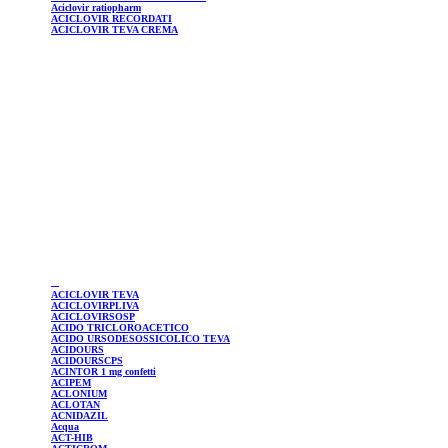
Aciclovir
ratiopharm
ACICLOVIR
RECORDATI
ACICLOVIR
TEVA CREMA
ACICLOVIR
TEVA
ACICLOVIRPLIVA
ACICLOVIRSOSP
ACIDO TRICLOROACETICO
ACIDO URSODESOSSICOLICO TEVA
ACIDOURS
ACIDOURSCPS
ACINTOR
1 mg confetti
ACIPEM
ACLONIUM
ACLOTAN
ACNIDAZIL
Acqua
ACT-HIB