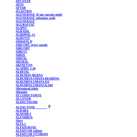
AFLOXAN
AFOS
AFTAB
AGASTRIN
AGENERASE
50 mg capsule molli
AGENERASE
soluzione orale
AGENERASE
AGGRASTAT
AGIPIU'
AGRADIL
AGRIPPAL
S1
AGRUVIT
AIMAFIX
D
AIRCORT
spray nasale
AIRCORT
AIREST
AIROL
AIRTAL
AKERAL
AKINETON
ALAPRIL
5-20
ALBITAL
ALBUMAN
BERNA
ALBUMINA UMANA BEHRING
ALBUMINA UMANA ISI
ALBUMINA UMANA KABI
AlbuminaGrifols
Albutein
ALCODIN
FORTE
ALCOVER
ALDACTAZIDE
ALDACTONE
ALDARA
ALDOMET
ALENDROS
Aleve
ALFA C
ALFAFERONE
ALFAFLOR
collirio
ALFAFLOR
OTORINO