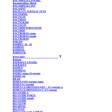
BACAMPICILLINA
ABC
Bacampicillina
Merck
BACAMPICILLINA
BACASINT
BACILLUS
SUBTILIS TEVA
BACTERNIL
BACTICEF
BACTIDAN
BACTIGRAM
BACTOCIN
BACTRIM
PERFUSIONE
BACTRIM
BACTROBAN
crema
BACTROBAN
nasale
BACTROBAN
BAKAM
BAMBEC
10 - 20
BAMIFIX
BAMIXOL
BARNOTIL
BASSADO
Batixim
BATRAFEN
UNGHIE
BATRAFEN
BAYPEN
BAYPRESS
BAYRO
crema 10 percent
BAYRO
gel
BB-K8
BEBEN
0,025 percent crema
BEBEN
0,1 percent
BEBEN-CLOROSSINA
0,025 + 0,5 percent cr
BEBEN-CLOROSSINA
0,1+ 0,5 percent
BECOTIDE
A
BECOTIDE
FORTE
BECOTIDE
nasale
BECOTIDE
BECOZYM
BEGRIVAC
BELIVON
BENACTIV
GOLA SPRAY