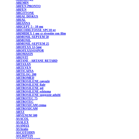
AREMIN
ARFEN
PRONTO
ARFEN
ARGOTONE
ARIAL
DISKUS
ARIAL
ARIANNA
ARICEPT
5 - 10 mg
ARICODILTOSSE
SPC10 pt
ARIMIDEX
1 mg cr rivestite con film
ARMONIL
SEPTEM 50
ARMONIL
ARMONIL-SEPTEM
25
AROFEXX 12,5mg
AROFEXXSOSPOR
AROMASIN
AROVIT
ARTANE
- ARTANE RETARD
ARTAXAN
ARTEVEN
ARTICAINA
ARTILOG
200
ARTROMED
ARTROSILENE
capsule
ARTROSILENE
fiale
ARTROSILENE
gel
ARTROSILENE
schiuma
ARTROSILENE
supposte adulti
ARTROTEC
75
ARTROTEC
ARTROXICAM
crema
ARTROXICAM
ARTZ
ARVENUM
500
ASACOL
ASALEX
ASAMAX
ASAratio
ASCOTODIN
ASCRIPTIN