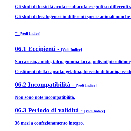
Gli studi di tossicità acuta e subacuta eseguiti su differen
Gli studi di teratogenesi in differenti specie animali nonch
-
[Vedi Indice]
06.1 Eccipienti
-
[Vedi Indice]
Saccarosio, amido, talco, gomma lacca, polivinilpirrolidone, 
Costituenti della capsula: gelatina, biossido di titanio, ossido
06.2 Incompatibilità
-
[Vedi Indice]
Non sono note incompatibilità.
06.3 Periodo di validità
-
[Vedi Indice]
36 mesi a confezionamento integro.