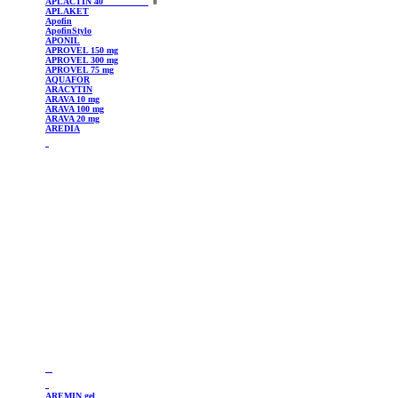
APLACTIN
40
APLAKET
Apofin
ApofinStylo
APONIL
APROVEL
150 mg
APROVEL
300 mg
APROVEL
75 mg
AQUAFOR
ARACYTIN
ARAVA 10 mg
ARAVA 100 mg
ARAVA 20 mg
AREDIA
AREMIN
gel