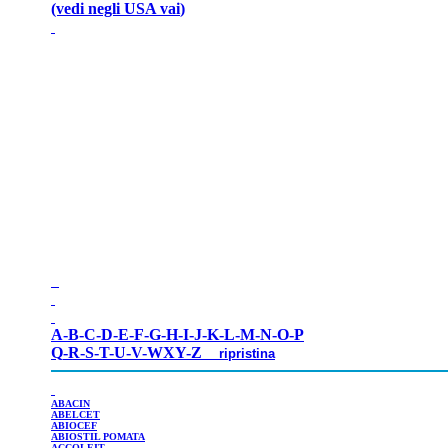
(vedi negli USA
vai
)
A-
B
-
C
-
D
-
E
-
F
-
G
-
H
-
I
-
J
-
K
-
L
-
M
-
N
-
O
-
P
Q
-
R
-
S
-
T
-
U
-
V
-
WXY
-
Z
ripristina
ABACIN
ABELCET
ABIOCEF
ABIOSTIL
POMATA
ACCOLEIT