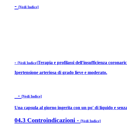
-
[Vedi Indice]
-
Terapia e profilassi dell'insufficienza coronari
[Vedi Indice]
Ipertensione arteriosa di grado lieve e moderato.
-
[Vedi Indice]
Una capsula al giorno ingerita con un po' di liquido e senz
04.3 Controindicazioni
-
[Vedi Indice]