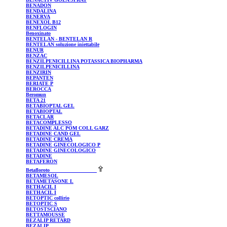
BENADON
BENDALINA
BENERVA
BENEXOL
B12
BENFLOGIN
Benoxinato
BENTELAN
- BENTELAN R
BENTELAN
soluzione iniettabile
BENUR
BENZAC
BENZILPENICILLINA
POTASSICA BIOPHARMA
BENZILPENICILLINA
BENZIRIN
BEPANTEN
BERIATE
P
BEROCCA
Beromun
BETA 21
BETABIOPTAL
GEL
BETABIOPTAL
BETACLAR
BETACOMPLESSO
BETADINE
ALC POM COLL GARZ
BETADINE
CAND GEL
BETADINE
CREMA
BETADINE
GINECOLOGICO P
BETADINE
GINECOLOGICO
BETADINE
BETAFERON
Betafloroto
BETAMESOL
BETAMETASONE
L
BETHACIL
I
BETHACIL
I
BETOPTIC
collirio
BETOPTIC
S
BETOSTSCIANO
BETTAMOUSSE
BEZALIP
RETARD
BEZALIP