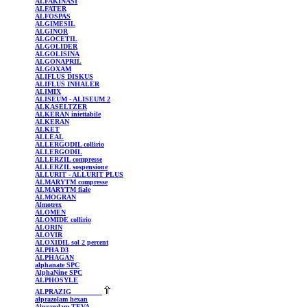
ALFAKINASI
ALFATER
ALFOSPAS
ALGIMESIL
ALGINOR
ALGOCETIL
ALGOLIDER
ALGOLISINA
ALGONAPRIL
ALGOXAM
ALIFLUS
DISKUS
ALIFLUS
INHALER
ALIMIX
ALISEUM
- ALISEUM 2
ALKASELTZER
ALKERAN
iniettabile
ALKERAN
ALKET
ALLEAL
ALLERGODIL
collirio
ALLERGODIL
ALLERZIL
compresse
ALLERZIL
sospensione
ALLURIT
- ALLURIT PLUS
ALMARYTM
compresse
ALMARYTM
fiale
ALMOGRAN
Almotrex
ALOMEN
ALOMIDE
collirio
ALORIN
ALOVIR
ALOXIDIL
sol 2 percent
ALPHA
D3
ALPHAGAN
alphanate
SPC
AlphaNine
SPC
ALPHOSYLE
ALPRAZIG
alprazolam
hexan
Alprazolam
TEVA