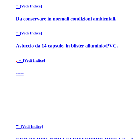
-
[Vedi Indice]
Da conservare in normali condizioni ambientali.
-
[Vedi Indice]
Astuccio da 14 capsule, in blister alluminio/PVC.
-
.
[Vedi Indice]
-----
-
[Vedi Indice]