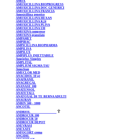
AMOX
AMOXICILLINA
BIOPROGRESS
AMOXICILLINA
DOC GENERICI
AMOXICILLINA
FRANCIA
Amoxicillina
generico
AMOXICILLINA
HEXAN
AMOXICILLINA
K24
AMOXICILLINA
PLIVA
AMOXICILLINA
UH
AMOXINA
compresse
AMOXINA
granulato
AMPAMET
AMPIBAC
AMPICILLINA
BIOPHARMA
AMPILISA
AMPILUX
AMPIPLUS
INIETTABILE
Ampiplus
Simplex
AMPLITAL
AMPLIUM
SIGMA TAU
Amuclean
AMUCLOR
MED
ANACIDOL
10 pt
ANAFRANIL
ANAGREGAL
ANANASE
100
ANATENSOL
ANATETALL
ANATOXAL
DI TE BERNA ADULTI
ANAURAN
ANBIN
500 - 1000
ANCOTIL
ANDRIOL
ANDROCUR
100
ANDROCUR
50
ANDROCUR
DEPOT
ANEVRASI
ANEXATE
ANFOCORT
crema
ANGIDIL