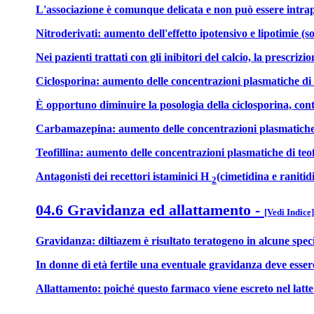
L'associazione è comunque delicata e non può essere intrapr
Nitroderivati: aumento dell'effetto ipotensivo e lipotimie (s
Nei pazienti trattati con gli inibitori del calcio, la prescriz
Ciclosporina: aumento delle concentrazioni plasmatiche di 
È opportuno diminuire la posologia della ciclosporina, contro
Carbamazepina: aumento delle concentrazioni plasmatich
Teofillina: aumento delle concentrazioni plasmatiche di teofi
Antagonisti dei recettori istaminici H
(cimetidina e raniti
2
04.6 Gravidanza ed allattamento
-
[Vedi Indice]
Gravidanza: diltiazem è risultato teratogeno in alcune spec
In donne di età fertile una eventuale gravidanza deve esser
Allattamento: poiché questo farmaco viene escreto nel latte