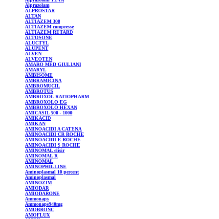
Alprazolam
ALPROSTAR
ALTAN
ALTIAZEM
300
ALTIAZEM
compresse
ALTIAZEM
RETARD
ALTOSONE
ALUCTYL
ALUPENT
ALVEN
ALVEOTEN
AMARO MED GIULIANI
AMARYL
AMBISOME
AMBRAMICINA
AMBROMUCIL
AMBROTUS
AMBROXOL
RATIOPHARM
AMBROXOLO
EG
AMBROXOLO
HEXAN
AMICASIL
500 - 1000
AMIKACID
AMIKAN
AMINOACIDI A CATENA
AMINOACIDI CR ROCHE
AMINOACIDI E ROCHE
AMINOACIDI S ROCHE
AMINOMAL
elisir
AMINOMAL
R
AMINOMAL
AMINOPHILLINE
Aminoplasmal
10 percent
Aminoplasmal
AMINOZIM
AMIODAR
AMIODARONE
Ammonaps
Ammonaps940mg
AMOBRONC
AMOFLUX