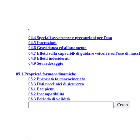
04.4 Speciali avvertenze e precauzioni per l'uso
04.5 Interazioni
04.6 Gravidanza ed allattamento
04.7 Effetti sulla capacit� di guidare veicoli e sull'uso di macc
04.8 Effetti indesiderati
04.9 Sovradosaggio
05.1 Proprietà farmacodinamiche
05.2 Proprietà farmacocinetiche
05.3 Dati preclinici di sicurezza
06.1 Eccipienti
06.2 Incompatibilità
06.3 Periodo di validità
.