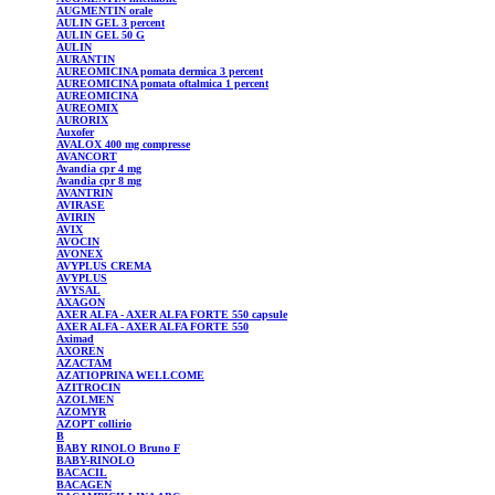
AUGMENTIN
orale
AULIN
GEL 3 percent
AULIN
GEL 50 G
AULIN
AURANTIN
AUREOMICINA pomata dermica 3 percent
AUREOMICINA pomata oftalmica 1 percent
AUREOMICINA
AUREOMIX
AURORIX
Auxofer
AVALOX
400 mg compresse
AVANCORT
Avandia
cpr 4 mg
Avandia
cpr 8 mg
AVANTRIN
AVIRASE
AVIRIN
AVIX
AVOCIN
AVONEX
AVYPLUS
CREMA
AVYPLUS
AVYSAL
AXAGON
AXER
ALFA - AXER ALFA FORTE 550 capsule
AXER
ALFA - AXER ALFA FORTE 550
Aximad
AXOREN
AZACTAM
AZATIOPRINA
WELLCOME
AZITROCIN
AZOLMEN
AZOMYR
AZOPT
collirio
B
BABY RINOLO Bruno F
BABY-RINOLO
BACACIL
BACAGEN