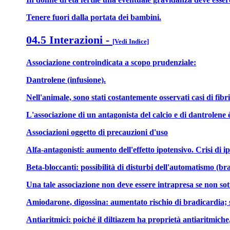
Tenere fuori dalla portata dei bambini.
04.5 Interazioni
-
[Vedi Indice]
Associazione controindicata a scopo prudenziale:
Dantrolene (infusione).
Nell'animale, sono stati costantemente osservati casi di fibr
L'associazione di un antagonista del calcio e di dantrolene
Associazioni oggetto di precauzioni d'uso
Alfa-antagonisti: aumento dell'effetto ipotensivo. Crisi di 
Beta-bloccanti: possibilità di disturbi dell'automatismo (bra
Una tale associazione non deve essere intrapresa se non sotto
Amiodarone, digossina: aumentato rischio di bradicardia; si
Antiaritmici: poiché il diltiazem ha proprietà antiaritmiche, 