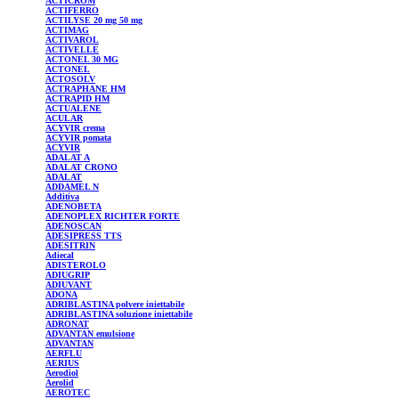
ACTICROM
ACTIFERRO
ACTILYSE
20 mg 50 mg
ACTIMAG
ACTIVAROL
ACTIVELLE
ACTONEL
30 MG
ACTONEL
ACTOSOLV
ACTRAPHANE
HM
ACTRAPID
HM
ACTUALENE
ACULAR
ACYVIR
crema
ACYVIR
pomata
ACYVIR
ADALAT
A
ADALAT
CRONO
ADALAT
ADDAMEL
N
Additiva
ADENOBETA
ADENOPLEX
RICHTER FORTE
ADENOSCAN
ADESIPRESS
TTS
ADESITRIN
Adiecal
ADISTEROLO
ADIUGRIP
ADIUVANT
ADONA
ADRIBLASTINA
polvere iniettabile
ADRIBLASTINA
soluzione iniettabile
ADRONAT
ADVANTAN
emulsione
ADVANTAN
AERFLU
AERIUS
Aerodiol
Aerolid
AEROTEC