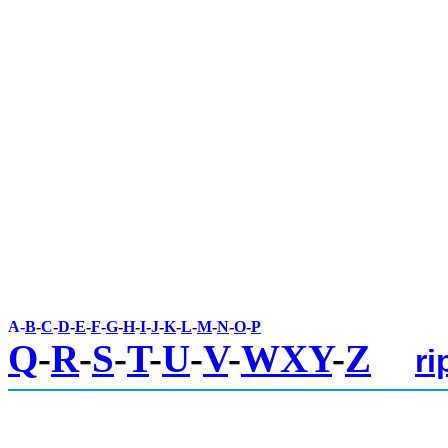
A-
B
-
C
-
D
-
E
-
F
-
G
-
H
-
I
-
J
-
K
-
L
-
M
-
N
-
O
-
P
Q
-
R
-
S
-
T
-
U
-
V
-
WXY
-
Z
ri