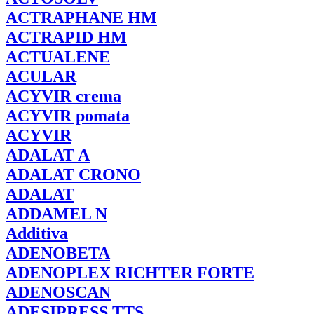
ACTRAPHANE
HM
ACTRAPID
HM
ACTUALENE
ACULAR
ACYVIR
crema
ACYVIR
pomata
ACYVIR
ADALAT
A
ADALAT
CRONO
ADALAT
ADDAMEL
N
Additiva
ADENOBETA
ADENOPLEX
RICHTER FORTE
ADENOSCAN
ADESIPRESS
TTS