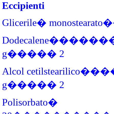
Eccipienti
Glicerile� monoste
Dodecalene���
g����� 2
Alcol cetilstearil
g����� 2
Polisorbato�