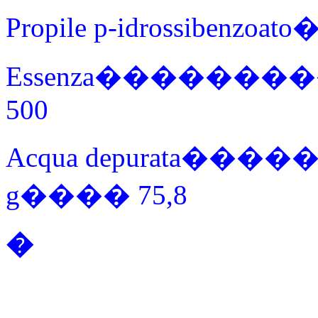
Propile p-idrossibenz
Essenza�����
500
Acqua depurata
g���� 75,8
�