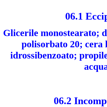
06.1 Ecci
Glicerile monostearato; do
polisorbato 20; cera 
idrossibenzoato; propile
acqua
06.2 Incompa