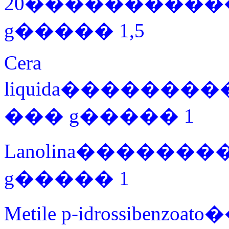
20���������
g����� 1,5
Cera
liquida������
��� g����� 1
Lanolina����
g����� 1
Metile p-idrossibenzo