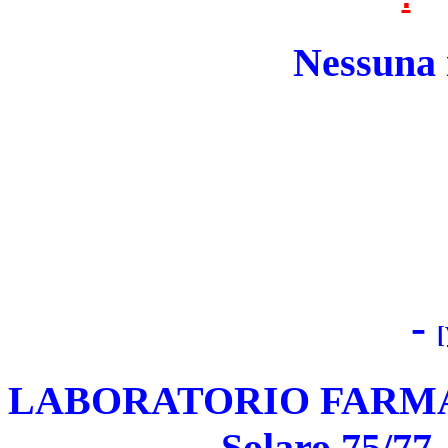
Nessuna i
-
[
LABORATORIO FARMACEU
Solaro 75/7