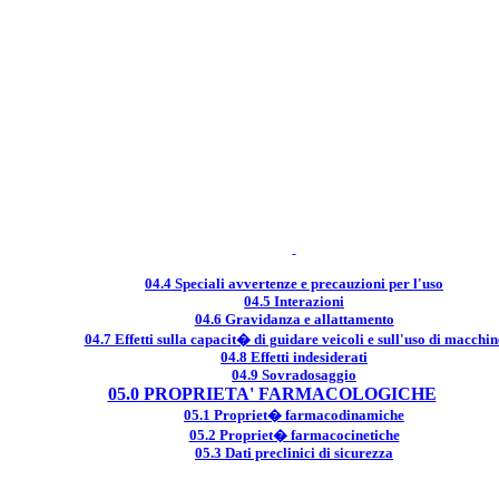
04.4 Speciali avvertenze e precauzioni per l'uso
04.5 Interazioni
04.6 Gravidanza e allattamento
04.7 Effetti sulla capacit� di guidare veicoli e sull'uso di macchin
04.8 Effetti indesiderati
04.9 Sovradosaggio
05.0 PROPRIETA' FARMACOLOGICHE
05.1 Propriet� farmacodinamiche
05.2 Propriet� farmacocinetiche
05.3 Dati preclinici di sicurezza