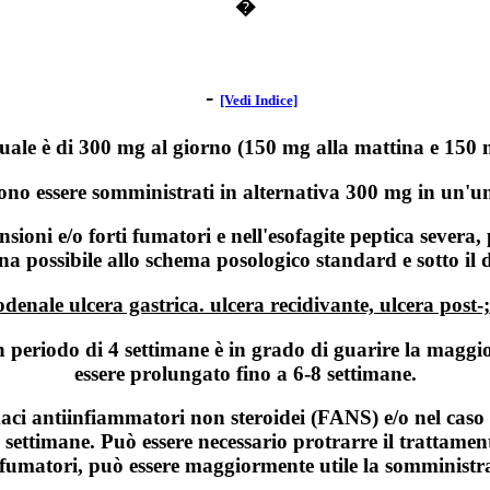
�
-
[Vedi Indice]
uale è di 300 mg al giorno (150 mg alla mattina e 150 m
ono essere somministrati in alternativa 300 mg in un'un
nsioni e/o forti fumatori e nell'esofagite peptica sever
a possibile allo schema posologico standard e sotto il d
denale ulcera gastrica. ulcera recidivante, ulcera post-
eriodo di 4 settimane è in grado di guarire la maggior 
essere prolungato fino a 6-8 settimane.
ci antiinfiammatori non steroidei (FANS) e/o nel caso f
ettimane. Può essere necessario protrarre il trattamento
i fumatori, può essere maggiormente utile la somministr